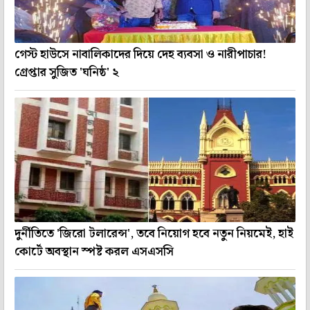
গেস্ট হাউসে নাবালিকাদের দিয়ে দেহ ব্যবসা ও নারীপাচার!
গ্রেপ্তার সুজিত 'ঘনিষ্ঠ' ২
দুর্নীতিতে 'জিরো টলারেন্স', তবে নিয়োগ হবে নতুন নিয়মেই, হাই
কোর্টে অবস্থান স্পষ্ট করল এসএসসি