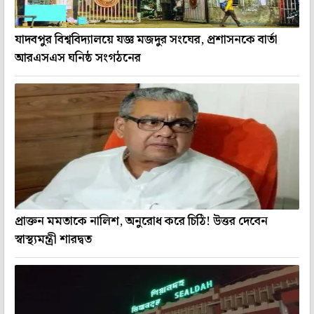
যাদবপুর বিশ্ববিদ্যালয়ে যজ্ঞ মজদুর সংঘের, প্রশাসনকে বার্তা
আরএসএস ঘনিষ্ঠ সংগঠনের
প্রাক্তন মমতাকে নালিশ, অনুরোধ করে চিঠি! উত্তর দেবেন
স্বাস্থ্যমন্ত্রী শারদ্বত