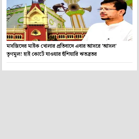
মসজিদের মাইক খোলার প্রতিবাদে এবার আসরে 'আসল'
তৃণমূল! হাই কোর্টে যাওয়ার হুঁশিয়ারি ঋতব্রতর