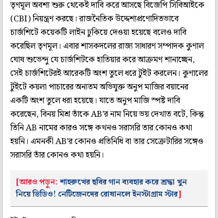
তৃণমূল অবশ্য শুরু থেকেই দাবি করে আসছে বিজেপি সিবিআইকে
(CBI) নিয়ন্ত্রণ করছে। রাজনৈতিক উদ্দেশ্যপ্রণোদিতভাবে
চার্জশিটে কয়েকটি লাইন ঢুকিয়ে দেওয়া হয়েছে বলেও দাবি
করেছিল তৃণমূল। এবার শাসকদলের রাজ্য সাধারণ সম্পাদক কুণাল
ঘোষ শুভেন্দু যে চার্জশিটকে হাতিয়ার করে আক্রমণ শানাচ্ছেন,
সেই চার্জশিটেরই আরেকটি অংশ তুলে ধরে টুইট করলেন। কুণালের
টুইটে কয়লা পাচারের অন্যতম অভিযুক্ত অনুপ মাজির বয়ানের
একটি অংশ তুলে ধরা হয়েছে। যাতে অনুপ মাজি স্পষ্ট দাবি
করেছেন, বিনয় মিশ্র তাঁকে AB’র নাম নিয়ে ভয় দেখাত বটে, কিন্তু
তিনি AB নামের কারও সঙ্গে কখনও সরাসরি তার কোনও কথা
হয়নি। এমনকী AB’র কোনও প্রতিনিধি বা তার সেক্রেটারির সঙ্গেও
সরাসরি তাঁর কোনও কথা হয়নি।
[আরও পড়ুন:
শাহরুখের ছবির গান ব্যবহার করে শ্রদ্ধা খুন
নিয়ে ভিডিও! নেটিজেনদের রোষানলে ইনস্টাগ্রাম স্টার
]