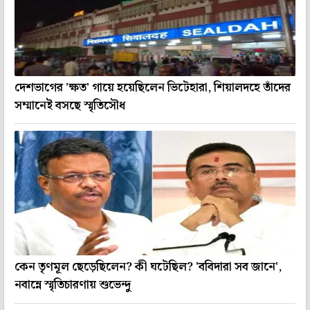
দেশভাগের 'ক্ষত' গায়ে হয়েছিলেন ভিটেহারা, শিয়ালদহে তাঁদের
সম্মানেই বসছে স্মৃতিসৌধ
কেন তৃণমূল ছেড়েছিলেন? কী ঘটেছিল? 'ববিদারা সব জানে',
নবান্নে স্মৃতিচারণায় শুভেন্দু