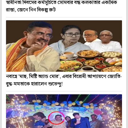
স্বাধীনতা দিবসের কর্মসূচিতে সোমবার বন্ধ কলকাতার একাধিক
রাস্তা, জেনে নিন বিকল্প রুট
নবান্নে 'মাছ, মিষ্টি অ্যান্ড মোর', এবার বিরোধী আপ্যায়ণে জ্যোতি-
বুদ্ধ-মমতাকে হারালেন শুভেন্দু!