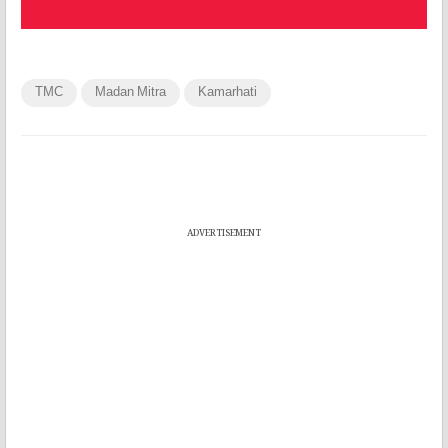
TMC
Madan Mitra
Kamarhati
ADVERTISEMENT