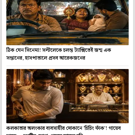
ঠিক যেন সিনেমা! সল্টলেকে চলন্ত ট্যাক্সিতেই জন্ম এক
সন্তানের, হাসপাতালে প্রসব আরেকজনের
কলকাতার অলংকার ব্যবসায়ীর দোকানে 'চিচিং ফাঁক'! গায়েব