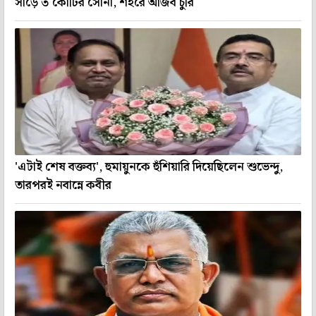
সাড়ে ৩ কোটির সোনা, শহরে আজব চুরি
'এটাই শেষ বক্তব্য', হুমায়ুনকে হুঁশিয়ারি দিয়েছিলেন শুভেন্দু,
তারপরই নবান্নে কবীর