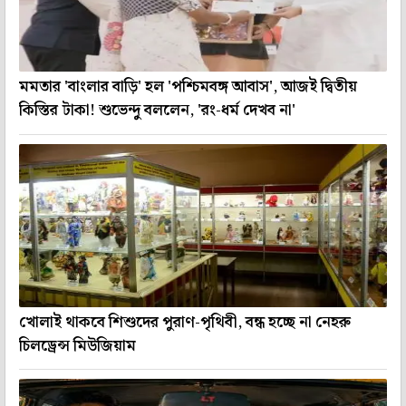
মমতার 'বাংলার বাড়ি' হল 'পশ্চিমবঙ্গ আবাস', আজই দ্বিতীয়
কিস্তির টাকা! শুভেন্দু বললেন, 'রং-ধর্ম দেখব না'
খোলাই থাকবে শিশুদের পুরাণ-পৃথিবী, বন্ধ হচ্ছে না নেহরু
চিলড্রেন্স মিউজিয়াম