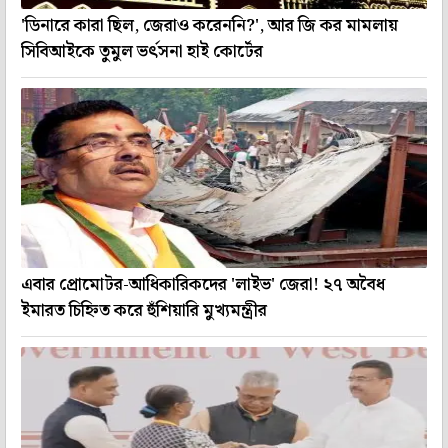
'ডিনারে কারা ছিল, জেরাও করেননি?', আর জি কর মামলায়
সিবিআইকে তুমুল ভর্ৎসনা হাই কোর্টের
এবার প্রোমোটর-আধিকারিকদের 'লাইভ' জেরা! ২৭ অবৈধ
ইমারত চিহ্নিত করে হুঁশিয়ারি মুখ্যমন্ত্রীর