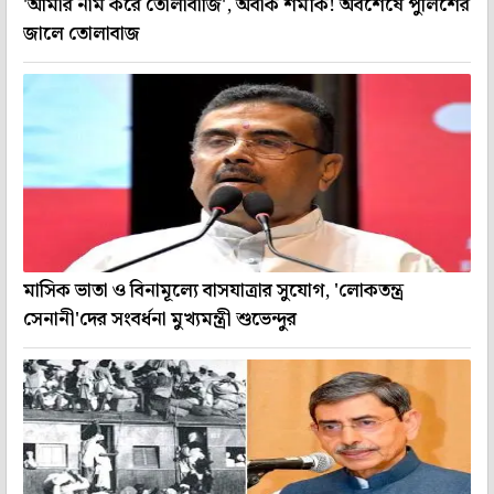
'আমার নাম করে তোলাবাজি', অবাক শমীক! অবশেষে পুলিশের
জালে তোলাবাজ
মাসিক ভাতা ও বিনামূল্যে বাসযাত্রার সুযোগ, 'লোকতন্ত্র
সেনানী'দের সংবর্ধনা মুখ্যমন্ত্রী শুভেন্দুর