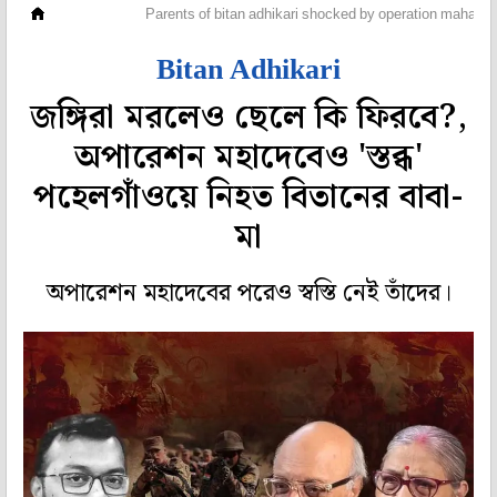
মহানগর
Parents of bitan adhikari shocked by operation mahade
Bitan Adhikari
জঙ্গিরা মরলেও ছেলে কি ফিরবে?,
অপারেশন মহাদেবেও 'স্তব্ধ'
পহেলগাঁওয়ে নিহত বিতানের বাবা-
মা
অপারেশন মহাদেবের পরেও স্বস্তি নেই তাঁদের।