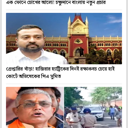
এক ফোনে চোখের আলো! চক্ষুদানে বাংলায় নতুন প্রচার
গ্রেপ্তারির খাঁড়া! হাজিরার হ্যাট্রিকের দিনই রক্ষাকবচ চেয়ে হাই
কোর্টে অভিষেকের পিএ সুমিত