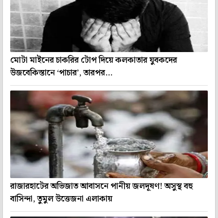
মোটা মাইনের চাকরির টোপ দিয়ে কলকাতার যুবকদের
উজবেকিস্তানে ‘পাচার’, তারপর...
রাজারহাটের অভিজাত আবাসনে পানীয় জলদূষণ! অসুস্থ বহু
বাসিন্দা, তুমুল উত্তেজনা এলাকায়