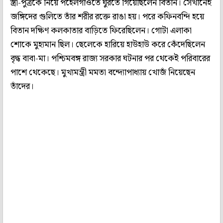
স্ত্রী-পুত্রকে নিয়ে পহেলগাঁওতে ঘুরতে গিয়েছিলেন বিতান। সেখানেই
জঙ্গিদের গুলিতে তাঁর শরীর রক্তে রাঙা হয়। পরে কফিনবন্দি হয়ে
বিতান দক্ষিণ কলকাতার বাড়িতে ফিরেছিলেন। গোটা এলাকা
শোকে মুহ্যমান ছিল। ছেলেকে হারিয়ে হাউহাউ করে কেঁদেছিলেন
বৃদ্ধ বাবা-মা। পশ্চিমবঙ্গ রাজ্য সরকার ঘটনার পর থেকেই পরিবারের
পাশে থেকেছে। মুখ্যমন্ত্রী মমতা বন্দ্যোপাধ্যায় খোজঁ নিয়েছেন
তাঁদের।