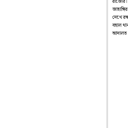
রাজ্যের।
জাহাঙ্গ
দেখে রক্
বহাল থাক
আদালত ত