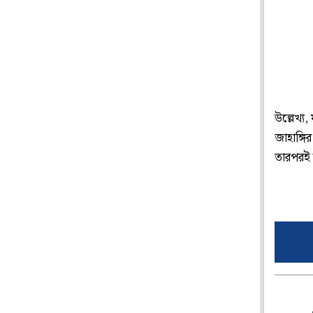
উল্লেখ্য
জাহাঙ্গি
তারপরই 