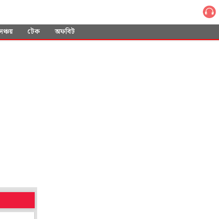
সঞ্চয়
টেক
অফবিট