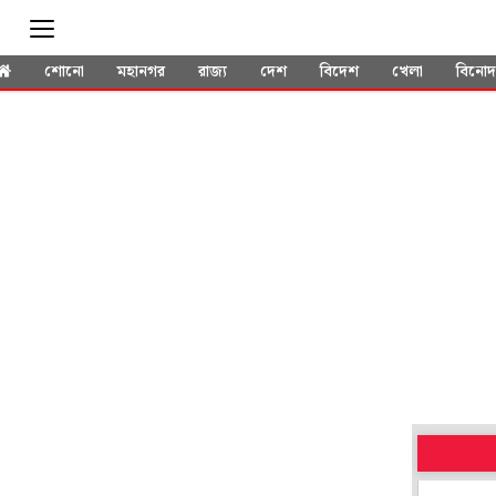
শোনো
মহানগর
রাজ্য
দেশ
বিদেশ
খেলা
বিনো