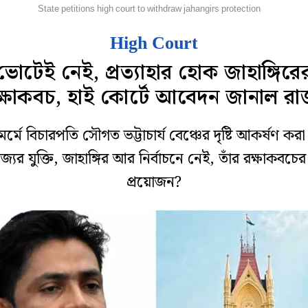
হানগর
State petitions high court to withdraw jahangirs protection
High Court
ভোটেই নেই, প্রত্যাহার হোক জাহাঙ্গিরে
ক্ষাকবচ, হাই কোর্টে আবেদন জানাল রাজ
র্মে বিচারপতি সৌগত ভট্টাচার্য বেঞ্চের দৃষ্টি আকর্ষণ কর
্যের যুক্তি, জাহাঙ্গির আর নির্বাচনে নেই, তাঁর রক্ষাকবচের
প্রয়োজন?