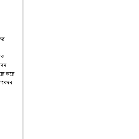
করা
রকে
েদন
াহার করে
 আবেদন