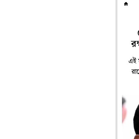
ম
র
এই ম
রাজ