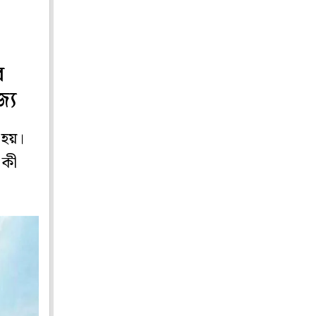
র
্য
া হয়।
 কী