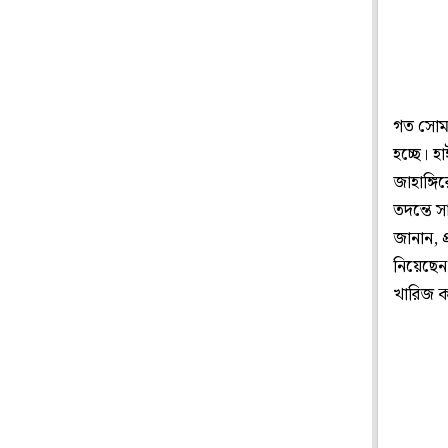
গত সোমবা
হচ্ছে। হ
জাহাঙ্গ
তদন্তে 
জানান, প
নিয়েছেন
খারিজ ক