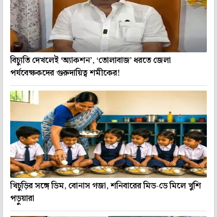
বিচ্যুতি দেখলেই ‘অ্যাকশন’, ‘তোলাবাজ’ ধরতে জেলা
পর্যবেক্ষকদের গুরুদায়িত্ব শমীকের!
খিচুড়ির সঙ্গে ডিম, বোনাস গজা, শনিবারের মিড-ডে মিলে খুশি
পড়ুয়ারা