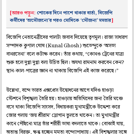
[আরও পড়ুন:
শোকের দিনে পাশে থাকার বার্তা, বিজেপি
কর্মীদের ‘অসৌজন্যে’র পরও মোদিকে ‘সৌজন্য’ মমতার
]
বিজেপি নেতানেত্রীদের পালটা জবাব দিয়েছে তৃণমূল। রাজ্য সাধারণ
সম্পাদক কুণাল ঘোষ (Kunal Ghosh) শুভেন্দুকে ‘অসভ্য
বানরসেনা’ বলে কটাক্ষ করেন। তাঁর কথায়, “কোনও ট্রেনের যাত্রা
শুরু হলে দুগ্গা দুগ্গা বলা উচিত ছিল। অযথা রামনাম করবেন কেন?
স্থান-কাল-পাত্রের জ্ঞান না থাকায় বিজেপি এই কাজ করেছে।”
উল্লেখ্য, বন্দে ভারত এক্সপ্রেস উদ্বোধনের আগে যদিও হাওড়া
স্টেশনে বিশৃঙ্খলা তৈরি হয়। হাওড়ায় অতিথিদের জন্য তৈরি মঞ্চে
বসে থাকা বিজেপি সাংসদ, বিধায়করা মুখ্যমন্ত্রীকে উদ্দেশ্য করে
জোর গলায় ‘জয় শ্রীরাম’ স্লোগান তুলতে থাকেন। তা মুখ্যমন্ত্রীর
কানে পৌঁছনো মাত্র তাঁর শরীরী ভাষা বদলাতে থাকে। বোঝাই যায়,
অত্যন্ত বিরক্ত, ক্ষুব্ধ হচ্ছেন মমতা বন্দ্যোপাধ্যায়। এই বিশৃঙ্খলার সঙ্গে