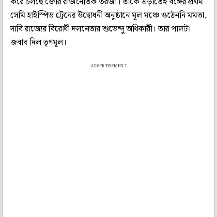
করে চলছে জোর রাজনৈতিক তরজা। তাঁকে এড়াতেই বঙ্গের প্রথম
সেমি হাইস্পিড ট্রেনের উদ্বোধনী অনুষ্ঠানে মূল মঞ্চে ওঠেননি মমতা,
দাবি রাজ্যের বিরোধী দলনেতার শুভেন্দু অধিকারী। তার পালটা
জবাব দিল তৃণমূল।
ADVERTISEMENT