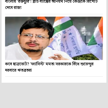
বাংলায় 'রক্তচুরি'! ব্লাড ব্যাঙ্কের অনিয়ম নিয়ে কেন্দ্রকে রিপোর্ট
দেবে রাজ্য
কবে ছাত্রভোট? 'ফ্যাসিস্ট' মমতা সরকারকে বিঁধে শুভেন্দুর
দরবারে ঋতব্রতরা