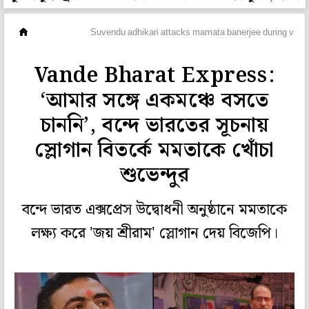
মহানগর
Suvendu adhikari attacks mamata banerjee during vande
Vande Bharat Express:
‘আমার সঙ্গে একমঞ্চে বসতে
চাননি’, বন্দে ভারতের সূচনায়
স্লোগান বিতর্কে মমতাকে খোঁচা
শুভেন্দুর
বন্দে ভারত এক্সপ্রেস উদ্বোধনী অনুষ্ঠানে মমতাকে
লক্ষ্য করে 'জয় শ্রীরাম' স্লোগান দেয় বিজেপি।