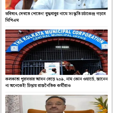
ভবিষ্যৎ দেখতে পেতেন! বুদ্ধবাবুর নামে সংস্কৃতি চর্চাকেন্দ্র গড়বে
সিপিএম
কলকাতা পুরসভার আসন বেড়ে ২০৯, নাম কোন ওয়ার্ডে, জানেন
না অনেকেই! চিন্তায় রাজনৈতিক কর্মীরাও