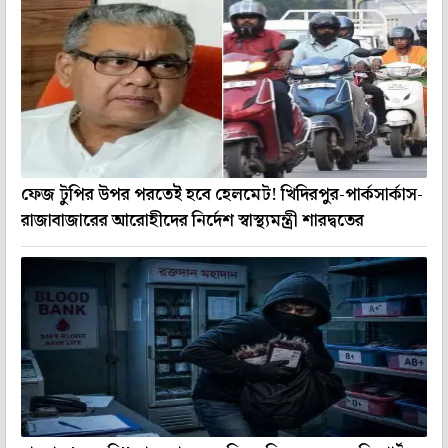
ফেজ টুপির উপর পরতেই হবে হেলমেট! খিদিরপুর-পার্কসার্কাস-
রাজাবাজারের আরোহীদের নির্দেশ স্বাস্থ্যমন্ত্রী শারদ্বতের