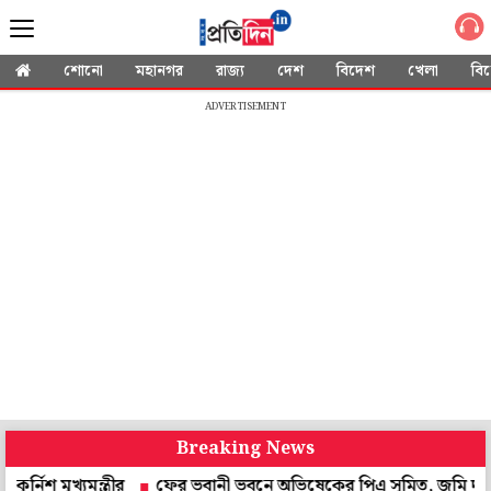
শোনো
মহানগর
রাজ্য
দেশ
বিদেশ
খেলা
বি
ADVERTISEMENT
Breaking News
যমন্ত্রীর
ফের ভবানী ভবনে অভিষেকের পিএ সুমিত, জমি দুর্নীতিতে টানা