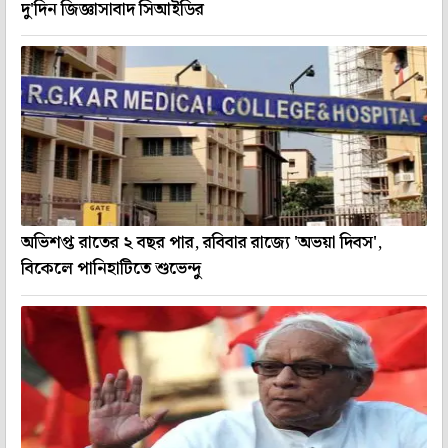
দু'দিন জিজ্ঞাসাবাদ সিআইডির
অভিশপ্ত রাতের ২ বছর পার, রবিবার রাজ্যে 'অভয়া দিবস',
বিকেলে পানিহাটিতে শুভেন্দু