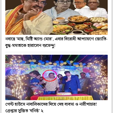
নবান্নে 'মাছ, মিষ্টি অ্যান্ড মোর', এবার বিরোধী আপ্যায়ণে জ্যোতি-
বুদ্ধ-মমতাকে হারালেন শুভেন্দু!
গেস্ট হাউসে নাবালিকাদের দিয়ে দেহ ব্যবসা ও নারীপাচার!
গ্রেপ্তার সুজিত 'ঘনিষ্ঠ' ২