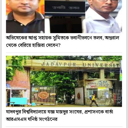
অভিষেকের আপ্ত সহায়ক সুমিতকে ভবানীভবনে তলব, অন্তরাল
থেকে বেরিয়ে হাজিরা দেবেন?
যাদবপুর বিশ্ববিদ্যালয়ে যজ্ঞ মজদুর সংঘের, প্রশাসনকে বার্তা
আরএসএস ঘনিষ্ঠ সংগঠনের