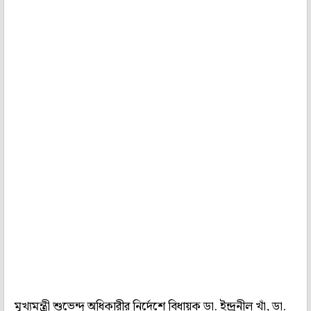
মুখ‌্যমন্ত্রী শুভেন্দু অধিকারীর নির্দেশে বিধায়ক ডা. ইন্দ্রনীল খাঁ, ডা.