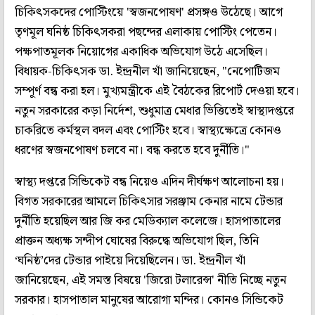
চিকিৎসকদের পোস্টিংয়ে 'স্বজনপোষণ' প্রসঙ্গও উঠেছে। আগে
তৃণমূল ঘনিষ্ঠ চিকিৎসকরা পছন্দের এলাকায় পোস্টিং পেতেন।
পক্ষপাতমূলক নিয়োগের একাধিক অভিযোগ উঠে এসেছিল।
বিধায়ক-চিকিৎসক ডা. ইন্দ্রনীল খাঁ জানিয়েছেন, "নেপোটিজম
সম্পূর্ণ বন্ধ করা হল। মুখ‌্যমন্ত্রীকে এই বৈঠকের রিপোর্ট দেওয়া হবে।
নতুন সরকারের কড়া নির্দেশ, শুধুমাত্র মেধার ভিত্তিতেই স্বাস্থ‌্যদপ্তরে
চাকরিতে কর্মস্থল বদল এবং পোস্টিং হবে। স্বাস্থ‌্যক্ষেত্রে কোনও
ধরণের স্বজনপোষণ চলবে না। বন্ধ করতে হবে দুর্নীতি।"
স্বাস্থ‌্য দপ্তরে সিন্ডিকেট বন্ধ নিয়েও এদিন দীর্ঘক্ষণ আলোচনা হয়।
বিগত সরকারের আমলে চিকিৎসার সরঞ্জাম কেনার নামে টেন্ডার
দুর্নীতি হয়েছিল আর জি কর মেডিক‌্যাল কলেজে। হাসপাতালের
প্রাক্তন অধ্যক্ষ সন্দীপ ঘোষের বিরুদ্ধে অভিযোগ ছিল, তিনি
‘ঘনিষ্ঠ’দের টেন্ডার পাইয়ে দিয়েছিলেন। ডা. ইন্দ্রনীল খাঁ
জানিয়েছেন, এই সমস্ত বিষয়ে 'জিরো টলারেন্স' নীতি নিচ্ছে নতুন
সরকার। হাসপাতাল মানুষের আরোগ‌্য মন্দির। কোনও সিন্ডিকেট