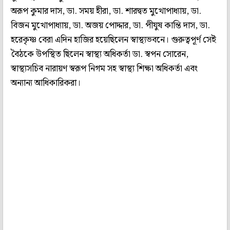
অরূপ কুমার দাস, ডা. সময় হীরা, ডা. শারদ্বত মুখোপাধ‌্যায়, ডা.
বিজন মুখোপাধ‌্যায়, ডা. অজয় পোদ্দার, ডা. পীযুষ কান্তি দাস, ডা.
হরেকৃষ্ণ বেরা এদিন হাজির হয়েছিলেন স্বাস্থ‌্যভবনে। গুরুত্বপূর্ণ সেই
বৈঠকে উপস্থিত ছিলেন স্বাস্থ‌্য অধিকর্তা ডা. স্বপন সোরেন,
স্বাস্থ‌্যসচিব নারায়ণ স্বরূপ নিগম সহ স্বাস্থ‌্য শিক্ষা অধিকর্তা এবং
অন‌্যান‌্য আধিকারিকরা।