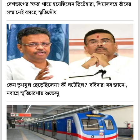
দেশভাগের 'ক্ষত' গায়ে হয়েছিলেন ভিটেহারা, শিয়ালদহে তাঁদের
সম্মানেই বসছে স্মৃতিসৌধ
কেন তৃণমূল ছেড়েছিলেন? কী ঘটেছিল? 'ববিদারা সব জানে',
নবান্নে স্মৃতিচারণায় শুভেন্দু