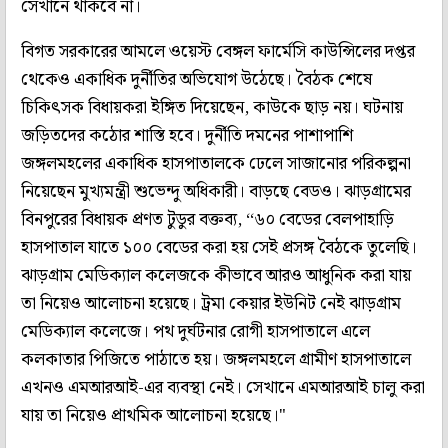
সেখানে থাকবে না।
বিগত সরকারের আমলে ওয়েস্ট বেঙ্গল ফার্মেসি কাউন্সিলের দপ্তর
থেকেও একাধিক দুর্নীতির অভিযোগ উঠেছে। বৈঠক শেষে
চিকিৎসক বিধায়করা ইঙ্গিত দিয়েছেন, কাউকে ছাড় নয়। ঘটনায়
জড়িতদের কঠোর শাস্তি হবে। দুর্নীতি দমনের পাশাপাশি
জঙ্গলমহলের একাধিক হাসপাতালকে ঢেলে সাজানোর পরিকল্পনা
নিয়েছেন মুখ‌্যমন্ত্রী শুভেন্দু অধিকারী। বাড়ছে বেডও। ঝাড়গ্রামের
বিনপুরের বিধায়ক প্রণত টুডুর বক্তব‌্য, ‘‘৬০ বেডের বেলপাহাড়ি
হাসপাতাল যাতে ১০০ বেডের করা হয় সেই প্রসঙ্গ বৈঠকে তুলেছি।
ঝাড়গ্রাম মেডিক‌্যাল কলেজকে কীভাবে আরও আধুনিক করা যায়
তা নিয়েও আলোচনা হয়েছে। ট্রমা কেয়ার ইউনিট নেই ঝাড়গ্রাম
মেডিক‌্যাল কলেজে। পথ দুর্ঘটনার রোগী হাসপাতালে এলে
কলকাতার পিজিতে পাঠাতে হয়। জঙ্গলমহলে গ্রামীণ হাসপাতালে
এখনও এমআরআই-এর ব‌্যবস্থা নেই। সেখানে এমআরআই চালু করা
যায় তা নিয়েও প্রাথমিক আলোচনা হয়েছে।"