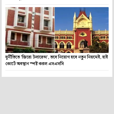
দুর্নীতিতে 'জিরো টলারেন্স', তবে নিয়োগ হবে নতুন নিয়মেই, হাই
কোর্টে অবস্থান স্পষ্ট করল এসএসসি