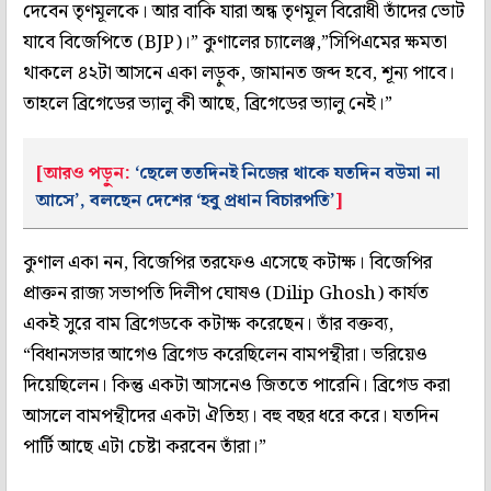
দেবেন তৃণমূলকে। আর বাকি যারা অন্ধ তৃণমূল বিরোধী তাঁদের ভোট
যাবে বিজেপিতে (BJP)।” কুণালের চ্যালেঞ্জ,”সিপিএমের ক্ষমতা
থাকলে ৪২টা আসনে একা লড়ুক, জামানত জব্দ হবে, শূন্য পাবে।
তাহলে ব্রিগেডের ভ্যালু কী আছে, ব্রিগেডের ভ্যালু নেই।”
[আরও পড়ুন:
‘ছেলে ততদিনই নিজের থাকে যতদিন বউমা না
আসে’, বলছেন দেশের ‘হবু প্রধান বিচারপতি’
]
কুণাল একা নন, বিজেপির তরফেও এসেছে কটাক্ষ। বিজেপির
প্রাক্তন রাজ্য সভাপতি দিলীপ ঘোষও (Dilip Ghosh) কার্যত
একই সুরে বাম ব্রিগেডকে কটাক্ষ করেছেন। তাঁর বক্তব্য,
“বিধানসভার আগেও ব্রিগেড করেছিলেন বামপন্থীরা। ভরিয়েও
দিয়েছিলেন। কিন্তু একটা আসনেও জিততে পারেনি। ব্রিগেড করা
আসলে বামপন্থীদের একটা ঐতিহ্য। বহু বছর ধরে করে। যতদিন
পার্টি আছে এটা চেষ্টা করবেন তাঁরা।”