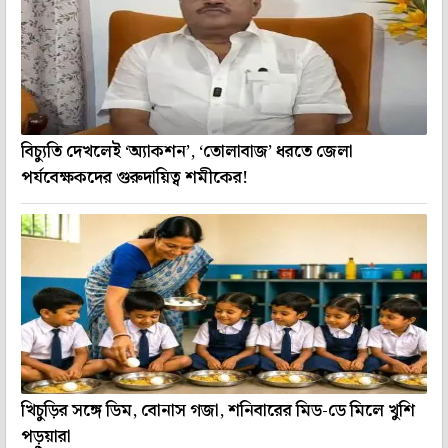
বিচ্যুতি দেখলেই ‘অ্যাকশন’, ‘তোলাবাজ’ ধরতে জেলা
পর্যবেক্ষকদের গুরুদায়িত্ব শমীকের!
খিচুড়ির সঙ্গে ডিম, বোনাস গজা, শনিবারের মিড-ডে মিলে খুশি
পড়ুয়ারা