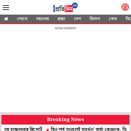
শোনো
মহানগর
রাজ্য
দেশ
বিদেশ
খেলা
বি
ADVERTISEMENT
Breaking News
্চল্যকর রিপোর্ট
তিন শর্ত মানলেই সমর্থন! বার্তা কেন্দ্রকে, ডিলিমিটে