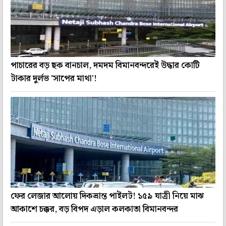
পাচারের বড় ছক বানচাল, দমদম বিমানবন্দরেই উদ্ধার কোটি
টাকার দুর্লভ 'সাপের মাথা'!
ফের লেজার আলোয় দিকভ্রান্ত পাইলট! ১৫৯ যাত্রী নিয়ে মাঝ
আকাশে চক্কর, বড় বিপদ এড়াল কলকাতা বিমানবন্দর