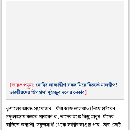
[আরও পড়ুন:
মোদির লাক্ষাদ্বীপ সফর নিয়ে বিতর্কে মালদ্বীপ!
ভারতীয়দের ‘উপহাস’ মুইজ্জুর দলের নেতার
]
কুণালের আরও সংযোজন, “যাঁরা আজ লালঝান্ডা নিয়ে হাঁটবেন,
চক্ষুলজ্জায় বলতে পারবেন না, তাঁদের মধ্যে কিছু মানুষ, যাঁদের
বাড়িতে কন্যাশ্রী, সবুজসাথী থেকে লক্ষ্মীর ভাণ্ডার পান। তাঁরা ভোট