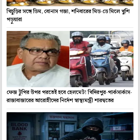
খিচুড়ির সঙ্গে ডিম, বোনাস গজা, শনিবারের মিড-ডে মিলে খুশি
পড়ুয়ারা
ফেজ টুপির উপর পরতেই হবে হেলমেট! খিদিরপুর-পার্কসার্কাস-
রাজাবাজারের আরোহীদের নির্দেশ স্বাস্থ্যমন্ত্রী শারদ্বতের