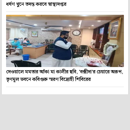
ধর্ষণ খুনে তদন্ত করবে স্বাস্থ্যদপ্তর
দেওয়ালে মমতার আঁকা মা কালীর ছবি, 'বক্সীদা'র চেয়ারে অরূপ,
তৃণমূল ভবনে কবিগুরু স্মরণ বিদ্রোহী শিবিরের