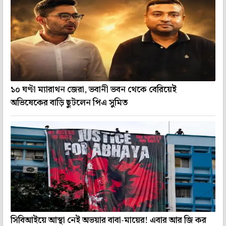
১০ ঘণ্টা ম্যারাথন জেরা, ভবানী ভবন থেকে বেরিয়েই
অভিষেকের বাড়ি ছুটলেন পিএ সুমিত
সিবিআইয়ে আস্থা নেই অভয়ার বাবা-মায়ের! এবার আর জি কর