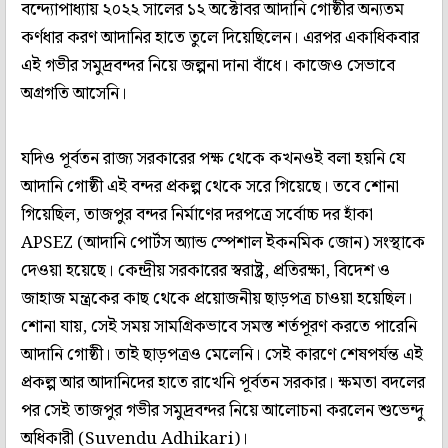
বন্দ্যোপাধ্যায় ২০২২ সালের ১২ অক্টোবর আদানি গোষ্ঠীর অন্যতম
কর্ণধার করণ আদানির হাতে তুলে দিয়েছিলেন। এরপর একাধিকবার
এই গভীর সমুদ্রবন্দর নিয়ে জল্পনা দানা বাঁধে। কাজেও সেভাবে
অগ্রগতি আসেনি।
যদিও পূর্বতন রাজ্য সরকারের পক্ষ থেকে কখনওই বলা হয়নি যে
আদানি গোষ্ঠী এই বন্দর প্রকল্প থেকে সরে গিয়েছে। তবে শোনা
গিয়েছিল, তাজপুর বন্দর নির্মাণের দরপত্রে সর্বোচ্চ দর হাঁকা
APSEZ (আদানি পোর্টস অ্যান্ড স্পেশাল ইকনমিক জোন) সংস্থাকে
দেওয়া হয়েছে। কেন্দ্রীয় সরকারের স্বরাষ্ট্র, প্রতিরক্ষা, বিদেশ ও
জাহাজ মন্ত্রকের কাছ থেকে প্রয়োজনীয় ছাড়পত্র চাওয়া হয়েছিল।
শোনা যায়, সেই সময় সামগ্রিকভাবে সমস্ত শর্তপূরণ করতে পারেনি
আদানি গোষ্ঠী। তাই ছাড়পত্রও মেলেনি। সেই কারণে শেষপর্যন্ত এই
প্রকল্প আর আদানিদের হাতে রাখেনি পূর্বতন সরকার। ক্ষমতা বদলের
পর সেই তাজপুর গভীর সমুদ্রবন্দর নিয়ে আলোচনা করলেন শুভেন্দু
অধিকারী (Suvendu Adhikari)।