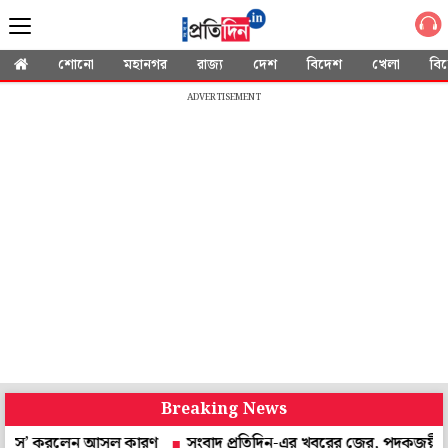
শোনো
মহানগর
রাজ্য
দেশ
বিদেশ
খেলা
বি
ADVERTISEMENT
Breaking News
’ করলেন আসল কারণ
সংবাদ প্রতিদিন-এর খবরের জের, পদকজয়ীদের সংবর্ধন