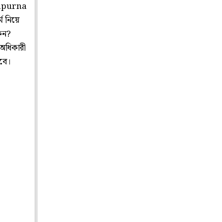
Annapurna
ম নিয়ে
কেন?
ু অধিকারী
হবে।