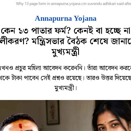
হানগর
Why 13 page form in annapurna yojana cm suvendu adhikari said afte
Annapurna Yojana
কেন ১৩ পাতার ফর্ম? কেনই বা হচ্ছে না
লীকরণ? মন্ত্রিসভার বৈঠক শেষে জানা
মুখ্যমন্ত্রী
ু এখনও প্রচুর মহিলা আবেদন করেননি। তাঁরা আবেদন কর
েকে টাকা পাবেন সেই প্রশ্নও রয়েছে। তারও উত্তর দিয়েছ
মুখ্যমন্ত্রী।