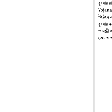
বুধবার র
Yojana)
উঠেছে এ
বুধবার নব
ও মন্ত্র
কোনও অনু