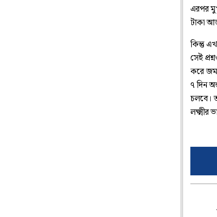
এরপর মুখ
টাকা আ
কিন্তু 
সেই প্রশ
করে জমা 
৭ দিন অন
চলবে। ত
লক্ষ্মীর