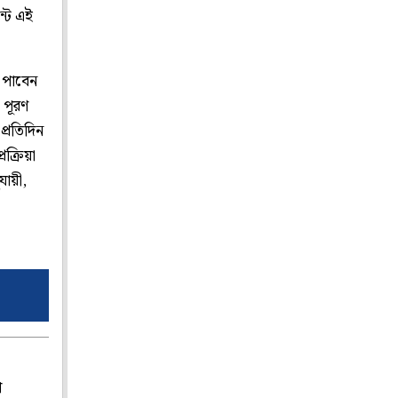
্টে এই
 পাবেন
া পূরণ
"প্রতিদিন
রক্রিয়া
যায়ী,
প