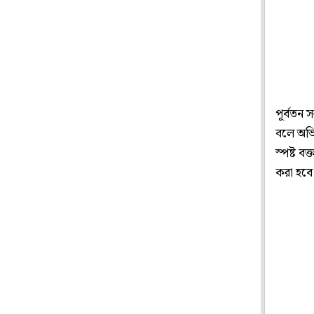
পূর্বতন 
বলে অভি
স্পষ্ট ব
করা হবে