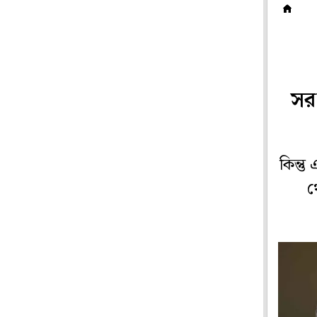
ম
সর
কিন্ত
থ