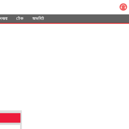
সঞ্চয়
টেক
অফবিট