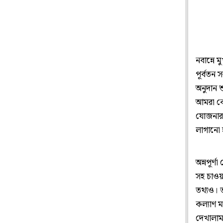
নবান্নে 
পূর্বতন 
অনুদান 
আমরা কে
যোজনার ফ
লাগানো 
অন্নপূর
সহ চাওয়া
তথ্যও। ত
কল্যাণ ম
দেখালাম