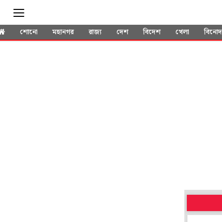
শোনো
মহানগর
রাজ্য
দেশ
বিদেশ
খেলা
বিনো