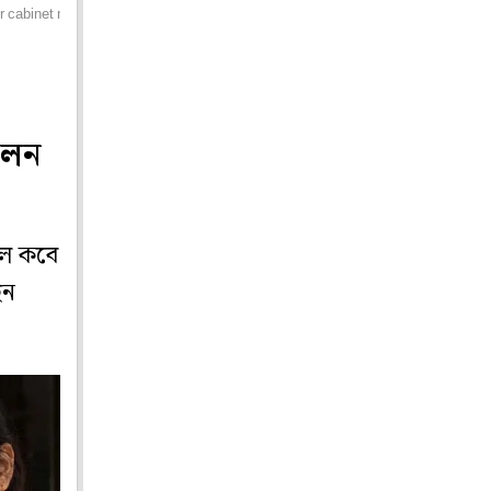
r cabinet meeting
লেন
লে কবে
েন