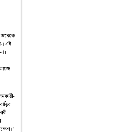
রও অনেকে
াও। এই
না।
া
য কাজে
দনকারী-
বাড়ির
নারী
ু
ক্ষেপ।"