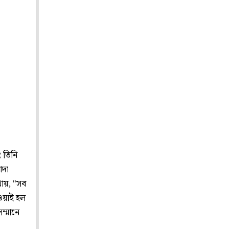
 তিনি
াদা
থায়, "সব
ওয়াই হল
ম্মানে