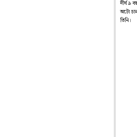
দীর্ঘ ৯ ব
অটো চাল
তিনি।