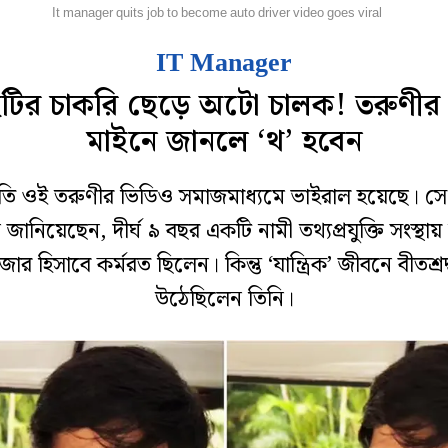
ফবিট
It manager quits job to become auto driver video goes viral
IT Manager
ির চাকরি ছেড়ে অটো চালক! তরুণীর
মাইনে জানলে ‘থ’ হবেন
্রতি ওই তরুণীর ভিডিও সমাজমাধ্যমে ভাইরাল হয়েছে। স
 জানিয়েছেন, দীর্ঘ ৯ বছর একটি নামী তথ্যপ্রযুক্তি সংস্থায়
েজার হিসাবে কর্মরত ছিলেন। কিন্তু ‘যান্ত্রিক’ জীবনে বীতশ্রদ
উঠেছিলেন তিনি।