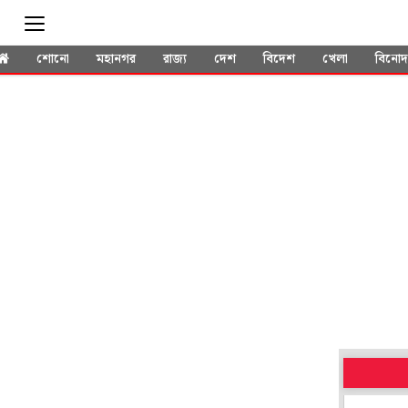
শোনো
মহানগর
রাজ্য
দেশ
বিদেশ
খেলা
বিনো