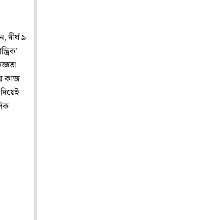
 দীর্ঘ ৯
্ত্রিক’
জ্ঞতা
য় কাজ
 দিয়েই
সিক