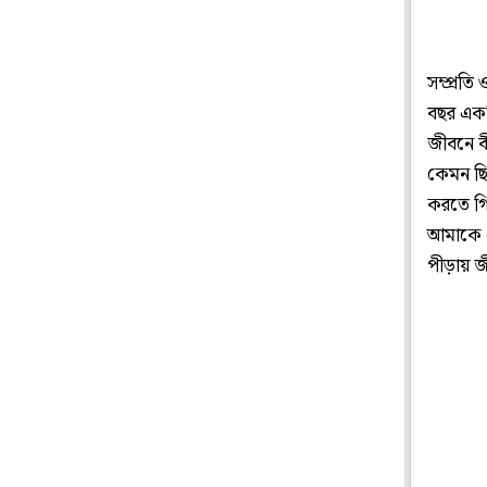
সম্প্রতি
বছর একটি 
জীবনে ব
কেমন ছি
করতে গি
আমাকে য
পীড়ায় 