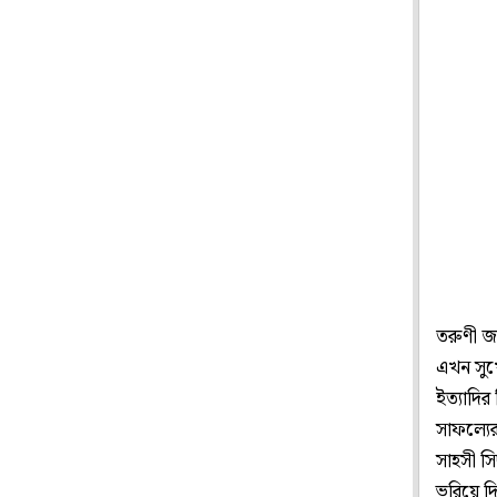
তরুণী জ
এখন সুখে
ইত্যাদির
সাফল্যে
সাহসী সি
ভরিয়ে দ