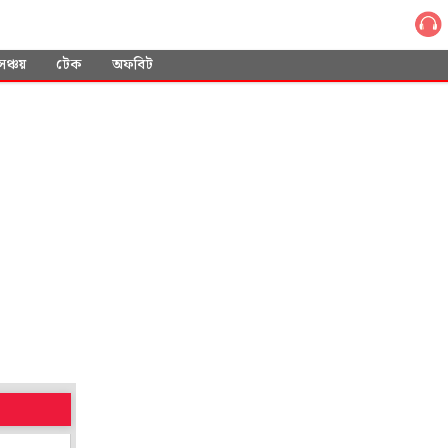
সঞ্চয়
টেক
অফবিট