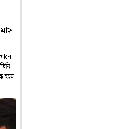
 মাস
েখানে
 তিনি
্ধ হয়ে