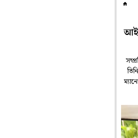
অ
আইট
সম্প
তিনি
ম্যান