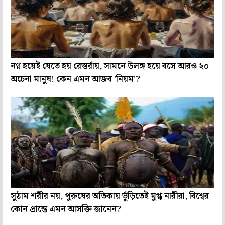
নগ্ন হয়েই যেতে হয় রেস্তরাঁয়, সামনে উলঙ্গ হয়ে বসে আরও ২০
অচেনা মানুষ! কেন এমন আজব 'নিয়ম'?
সুঠাম শরীর নয়, পুরুষের অতিকায় ভুঁড়িতেই মুগ্ধ নারীরা, বিশ্বের
কোন প্রান্তে এমন আসক্তি জানেন?