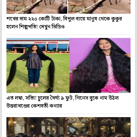
শখের দাম ২২০ কোটি টাকা, বিপুল ব্যয়ে মানুষ থেকে কুকুর
হলেন শিল্পপতি! দেখুন ভিডিও
এত লম্বা, সত্যি! চুলের দৈর্ঘ্য ৯ ফুট, গিনেস বুকে নাম উঠল
উত্তরাখণ্ডের কেশবতী কন্যার