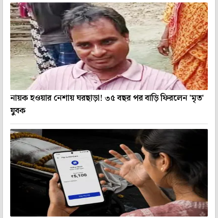
নায়ক হওয়ার নেশায় ঘরছাড়া! ৩৫ বছর পর বাড়ি ফিরলেন 'মৃত'
যুবক