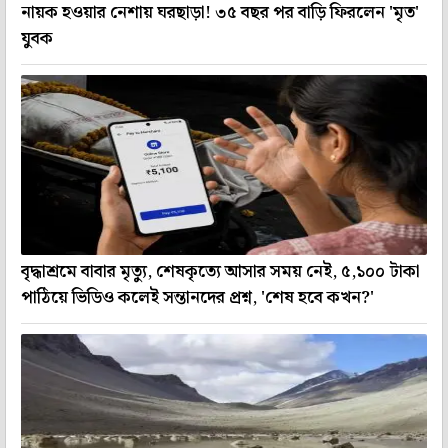
নায়ক হওয়ার নেশায় ঘরছাড়া! ৩৫ বছর পর বাড়ি ফিরলেন 'মৃত'
যুবক
বৃদ্ধাশ্রমে বাবার মৃত্যু, শেষকৃত্যে আসার সময় নেই, ৫,১০০ টাকা
পাঠিয়ে ভিডিও কলেই সন্তানদের প্রশ্ন, 'শেষ হবে কখন?'