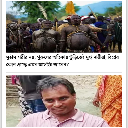
সুঠাম শরীর নয়, পুরুষের অতিকায় ভুঁড়িতেই মুগ্ধ নারীরা, বিশ্বের
কোন প্রান্তে এমন আসক্তি জানেন?