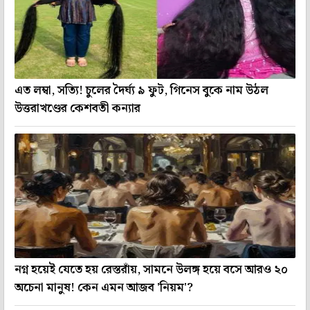
এত লম্বা, সত্যি! চুলের দৈর্ঘ্য ৯ ফুট, গিনেস বুকে নাম উঠল
উত্তরাখণ্ডের কেশবতী কন্যার
নগ্ন হয়েই যেতে হয় রেস্তরাঁয়, সামনে উলঙ্গ হয়ে বসে আরও ২০
অচেনা মানুষ! কেন এমন আজব 'নিয়ম'?