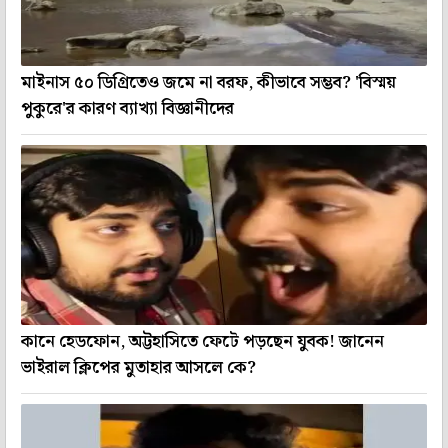
মাইনাস ৫০ ডিগ্রিতেও জমে না বরফ, কীভাবে সম্ভব? 'বিস্ময়
পুকুরে'র কারণ ব্যাখ্যা বিজ্ঞানীদের
কানে হেডফোন, অট্টহাসিতে ফেটে পড়ছেন যুবক! জানেন
ভাইরাল ক্লিপের মুতাহার আসলে কে?