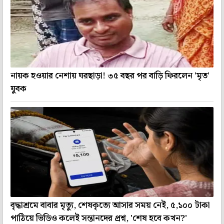
নায়ক হওয়ার নেশায় ঘরছাড়া! ৩৫ বছর পর বাড়ি ফিরলেন 'মৃত'
যুবক
বৃদ্ধাশ্রমে বাবার মৃত্যু, শেষকৃত্যে আসার সময় নেই, ৫,১০০ টাকা
পাঠিয়ে ভিডিও কলেই সন্তানদের প্রশ্ন, 'শেষ হবে কখন?'