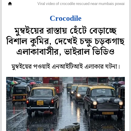
অফবিট
Viral video of crocodile rescued near mumbais powai lak
Crocodile
মুম্বইয়ের রাস্তায় হেঁটে বেড়াচ্ছে
বিশাল কুমির, দেখেই চক্ষু চড়কগাছ
এলাকাবাসীর, ভাইরাল ভিডিও
মুম্বইয়ের পওয়াই এনআইটিআই এলাকার ঘটনা।