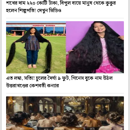
শখের দাম ২২০ কোটি টাকা, বিপুল ব্যয়ে মানুষ থেকে কুকুর
হলেন শিল্পপতি! দেখুন ভিডিও
এত লম্বা, সত্যি! চুলের দৈর্ঘ্য ৯ ফুট, গিনেস বুকে নাম উঠল
উত্তরাখণ্ডের কেশবতী কন্যার