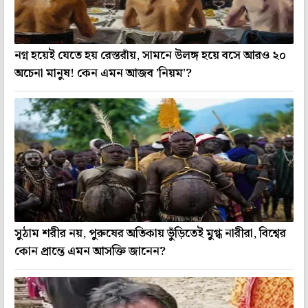
নগ্ন হয়েই যেতে হয় রেস্তরাঁয়, সামনে উলঙ্গ হয়ে বসে আরও ২০
অচেনা মানুষ! কেন এমন আজব 'নিয়ম'?
সুঠাম শরীর নয়, পুরুষের অতিকায় ভুঁড়িতেই মুগ্ধ নারীরা, বিশ্বের
কোন প্রান্তে এমন আসক্তি জানেন?