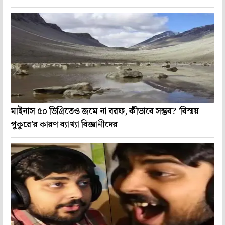
মাইনাস ৫০ ডিগ্রিতেও জমে না বরফ, কীভাবে সম্ভব? 'বিস্ময়
পুকুরে'র কারণ ব্যাখ্যা বিজ্ঞানীদের