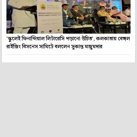
'স্কুলেই ফিনান্সিয়াল লিটারেসি পড়ানো উচিত', কলকাতায় বেঙ্গল
রাইজিং বিসনেস সামিটে বললেন সুকান্ত মজুমদার