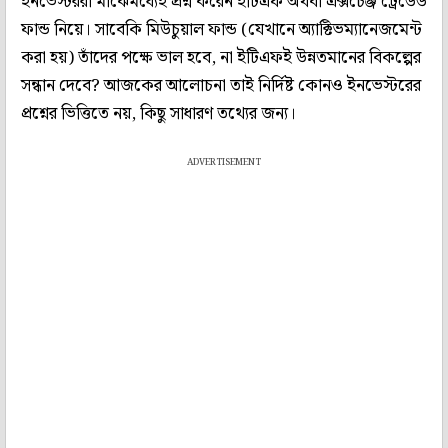
ইনভেস্টররা মাঝেমধ্যেই প্রশ্ন করেন ইটিএফ অথবা এক্সচেঞ্জ ট্রেডেড
ফান্ড নিয়ে। সাবেকি মিউচুয়াল ফান্ড (যেখানে অ্যাক্টিভম্যানেজমেন্ট
করা হয়) তাঁদের পক্ষে ভাল হবে, না ইটিএফই উন্নতমানের বিকল্পের
সন্ধান দেবে? আজকের আলোচনা তাই নির্দিষ্ট কোনও ইনভেস্টরের
প্রশ্নের ভিত্তিতে নয়, কিছু সাধারণ তথ্যের জন্য।
ADVERTISEMENT