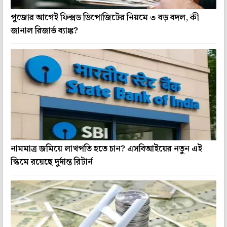
পুজোর আগেই ফিক্সড ডিপোজিটের নিয়মে ৩ বড় বদল, কী
জানাল রিজার্ভ ব্যাঙ্ক?
নামমাত্র জমিয়ে লাখপতি হতে চান? এসবিআইয়ের নতুন এই
স্কিমে রয়েছে দুর্দান্ত রিটার্ন