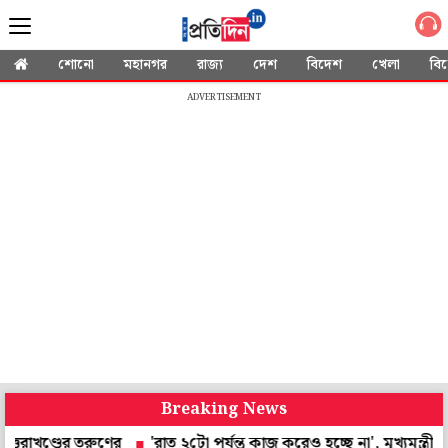
শোনো
মহানগর
রাজ্য
দেশ
বিদেশ
খেলা
বি
ADVERTISEMENT
Breaking News
ডের তরুণের
'রাত ২টো পর্যন্ত কাজ করেও হচ্ছে না', মুখ্যমন্ত্রীর 'হর ঘর 