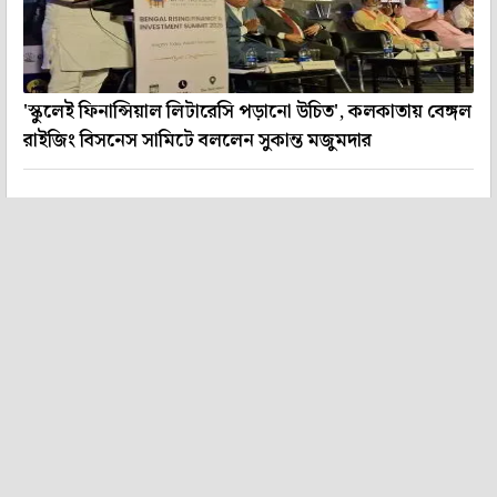
'স্কুলেই ফিনান্সিয়াল লিটারেসি পড়ানো উচিত', কলকাতায় বেঙ্গল
রাইজিং বিসনেস সামিটে বললেন সুকান্ত মজুমদার