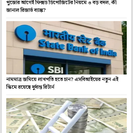
পুজোর আগেই ফিক্সড ডিপোজিটের নিয়মে ৩ বড় বদল, কী
জানাল রিজার্ভ ব্যাঙ্ক?
নামমাত্র জমিয়ে লাখপতি হতে চান? এসবিআইয়ের নতুন এই
স্কিমে রয়েছে দুর্দান্ত রিটার্ন