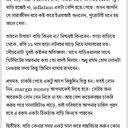
বাড়ি হচ্ছেই না, inflation এতটা বেশি হয়ে গেছে। তখন আপনি
যে সারাজীবন ধরে কষ্ট করে ইএমআই গুনলেন, পুরোটাই মনে হয়
জলে গেল।
তাহলে উপায়? বাড়ি কিনব না? নিশ্চয়ই কিনবেন। ভাড়া বাড়িতে
থেকে, প্রতি ১১ মাস ছাড়া লটবহর ঘাড়ে নিয়ে যাযাবরের মত।
দৌড়নোটা খুবই কষ্টকর অভিজ্ঞতা। সাথে বাড়িওয়ালার সাথে
খিটমিটের সম্ভবনার কথা তো বাদই দিলাম। শুধু প্রথম হোম লোনটা
নেওয়ার সময় কিছু জিনিস মাথায় রাখবেন।
প্রথমত, চাকরি পেয়ে একটু আগে কিছুদিন থিতু হন। যতই লোন
নিন, margin money আপনাকেই দিতে হবে। সেটার জন্য
আরেকটা লোন যেন নিতে না হয়। আর বেশ কয়েকবছর চাকরি
করার পরে স্যালারিটাও বাড়ে, তাই ভবিষ্যতে আপনার চাহিদা পূরণ
হবে এ রকম একটা ঠিকঠাক বাড়ি কিনতে পারবেন
দ্বিতীয়ত, বাড়ি কেনার সময় একটু ভাল করে বাছবিচার করুন কোন