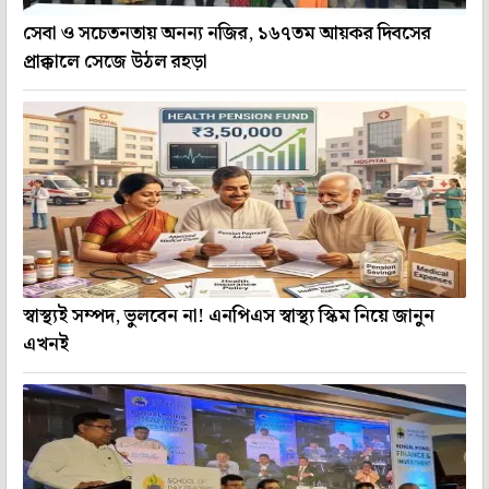
সেবা ও সচেতনতায় অনন্য নজির, ১৬৭তম আয়কর দিবসের
প্রাক্কালে সেজে উঠল রহড়া
স্বাস্থ্যই সম্পদ, ভুলবেন না! এনপিএস স্বাস্থ্য স্কিম নিয়ে জানুন
এখনই