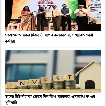
১৬৭তম আয়কর দিবস উদযাপন কলকাতায়, সম্মানিত সেরা
কর্মীরা
ভালো রিটার্ন চান? জেনে নিন জিও ব্ল্যাকরক এসআইএফ-এর
খুঁটিনাটি