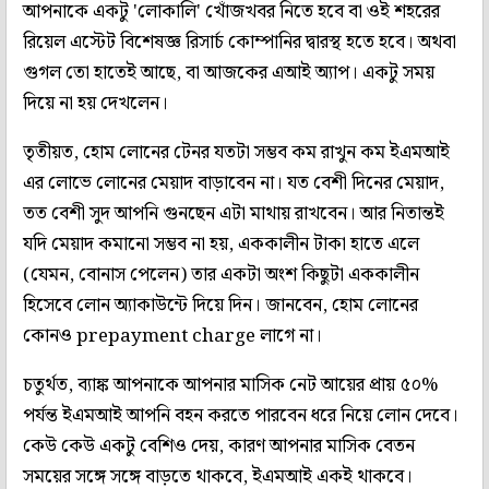
আপনাকে একটু 'লোকালি' খোঁজখবর নিতে হবে বা ওই শহরের
রিয়েল এস্টেট বিশেষজ্ঞ রিসার্চ কোম্পানির দ্বারস্থ হতে হবে। অথবা
গুগল তো হাতেই আছে, বা আজকের এআই অ্যাপ। একটু সময়
দিয়ে না হয় দেখলেন।
তৃতীয়ত, হোম লোনের টেনর যতটা সম্ভব কম রাখুন কম ইএমআই
এর লোভে লোনের মেয়াদ বাড়াবেন না। যত বেশী দিনের মেয়াদ,
তত বেশী সুদ আপনি গুনছেন এটা মাথায় রাখবেন। আর নিতান্তই
যদি মেয়াদ কমানো সম্ভব না হয়, এককালীন টাকা হাতে এলে
(যেমন, বোনাস পেলেন) তার একটা অংশ কিছুটা এককালীন
হিসেবে লোন অ্যাকাউন্টে দিয়ে দিন। জানবেন, হোম লোনের
কোনও prepayment charge লাগে না।
চতুর্থত, ব্যাঙ্ক আপনাকে আপনার মাসিক নেট আয়ের প্রায় ৫০%
পর্যন্ত ইএমআই আপনি বহন করতে পারবেন ধরে নিয়ে লোন দেবে।
কেউ কেউ একটু বেশিও দেয়, কারণ আপনার মাসিক বেতন
সময়ের সঙ্গে সঙ্গে বাড়তে থাকবে, ইএমআই একই থাকবে।