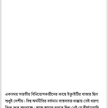
একসময় ভারতীয় বিনিয়োগকারীদের কাছে ইক্যুইটির বাজার ছিল
শুধুই দেশীয়। বিশ্ব অর্থনীতির বর্তমান বাস্তবতার ধাক্কায় সেই ধারণা
কিন্ত দ্রুত বদলাচ্ছে। আজ আমার বলতে দ্বিধা নেই যে দীর্ঘমেয়াদি