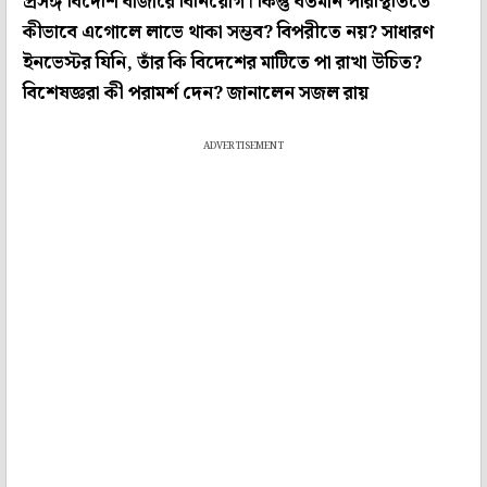
প্রসঙ্গ বিদেশি বাজারে বিনিয়োগ। কিন্তু বর্তমান পরিস্থিতিতে
কীভাবে এগোলে লাভে থাকা সম্ভব? বিপরীতে নয়? সাধারণ
ইনভেস্টর যিনি, তাঁর কি বিদেশের মাটিতে পা রাখা উচিত?
বিশেষজ্ঞরা কী পরামর্শ দেন? জানালেন সজল রায়
ADVERTISEMENT