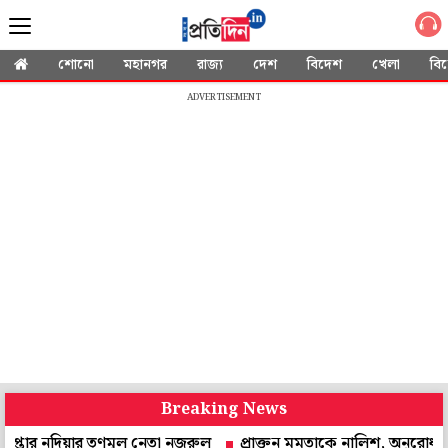
শোনো
মহানগর
রাজ্য
দেশ
বিদেশ
খেলা
বি
ADVERTISEMENT
Breaking News
দিয়ার তৃণমূল নেতা নজরুল
প্রাক্তন মমতাকে নালিশ, অনুরোধ করে চিঠি! উত্তর 