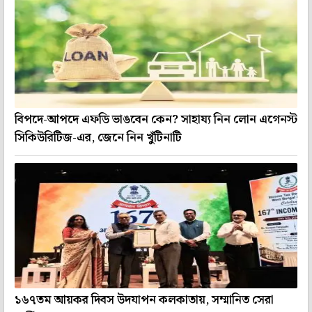
বিপদে-আপদে এফডি ভাঙবেন কেন? সাহায্য নিন লোন এগেনস্ট
সিকিউরিটিজ-এর, জেনে নিন খুঁটিনাটি
১৬৭তম আয়কর দিবস উদযাপন কলকাতায়, সম্মানিত সেরা