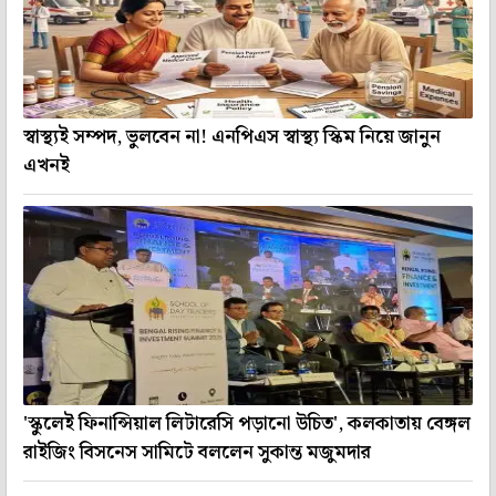
স্বাস্থ্যই সম্পদ, ভুলবেন না! এনপিএস স্বাস্থ্য স্কিম নিয়ে জানুন
এখনই
'স্কুলেই ফিনান্সিয়াল লিটারেসি পড়ানো উচিত', কলকাতায় বেঙ্গল
রাইজিং বিসনেস সামিটে বললেন সুকান্ত মজুমদার