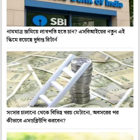
নামমাত্র জমিয়ে লাখপতি হতে চান? এসবিআইয়ের নতুন এই
স্কিমে রয়েছে দুর্দান্ত রিটার্ন
সংসার চালানো থেকে বিভিন্ন খরচ মেটানো, অবসরের পর
কীভাবে এসডব্লিউপি করবেন?