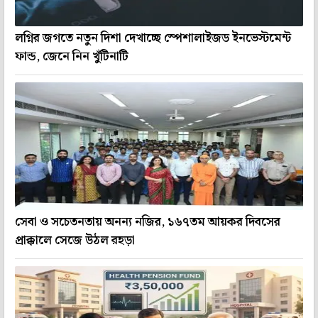
লগ্নির জগতে নতুন দিশা দেখাচ্ছে স্পেশালাইজড ইনভেস্টমেন্ট
ফান্ড, জেনে নিন খুঁটিনাটি
সেবা ও সচেতনতায় অনন্য নজির, ১৬৭তম আয়কর দিবসের
প্রাক্কালে সেজে উঠল রহড়া