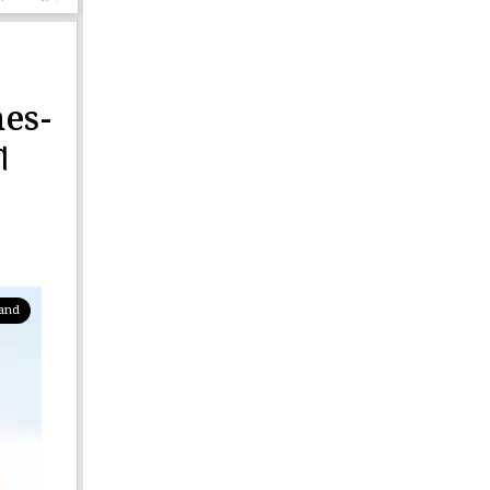
nes-
া
pand