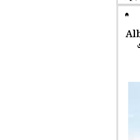
ছ
Alb