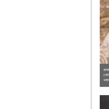
প্র
খোস
নবা