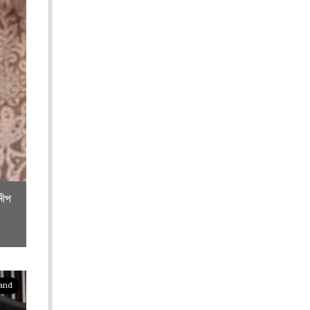
দীপ
pand