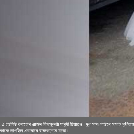
এ ডেবিউ করলেন প্রাক্তন বিশ্বসুন্দরী মানুষী চিল্লারও। দুধ সাদা গাউনে সম্রাট পৃথ্বীরা
িকাকে লাগছিল এক্কবারে রাজকন্যের মতো।