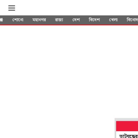
শোনো
মহানগর
রাজ্য
দেশ
বিদেশ
খেলা
বিনো
েন জি দেশবিরোধী নয়, ওদের দাবি ন্যায্য', '২৯-এ ভোটযুদ্ধের আগে তরুণদ