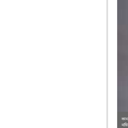
কান-
নায়