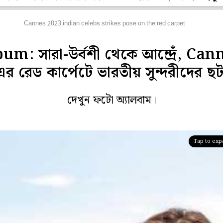
বিঘর
Cannes 2023 indian celebs strikes pose on the red carpet
um: সারা-উর্বশী থেকে আন্দ্রেঁ, Can
এর রেড কার্পেটে ভারতীয় সুন্দরীদের ছট
দেখুন ফটো অ্যালবাম।
Tap to ex