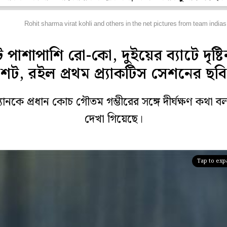
বিঘর
Rohit sharma virat kohli and others in the net pictures from team indias 
 পাশাপাশি রো-কো, দুইয়ের ব্যাটে দৃষ্টি
শট, রইল প্রথম প্র্যাকটিস সেশনের ছবি
্যানকে প্রধান কোচ গৌতম গম্ভীরের সঙ্গে দীর্ঘক্ষণ কথা 
দেখা গিয়েছে।
Tap to ex