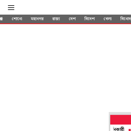
শোনো
মহানগর
রাজ্য
দেশ
বিদেশ
খেলা
বিনো
চা মাংস-বাসি দুধে, সবজিতে ছত্রাক! তাজ্জব পরিদর্শনকারী
আর কত বঞ্চ