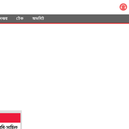
সঞ্চয়
টেক
অফবিট
খোঁজই নিত না কেউ! অভিজাত ডুপ্লেক্স ফ্ল্যাট থেকে উদ্ধার মৃত প্রৌঢ়ার ক