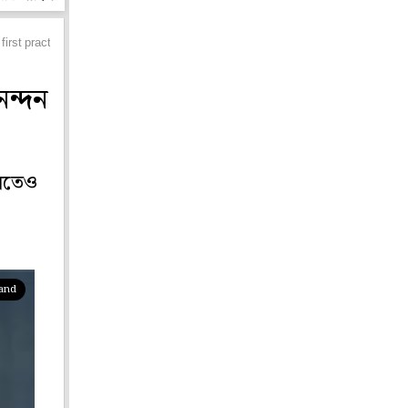
first practice session in australia
নন্দন
বলতেও
pand