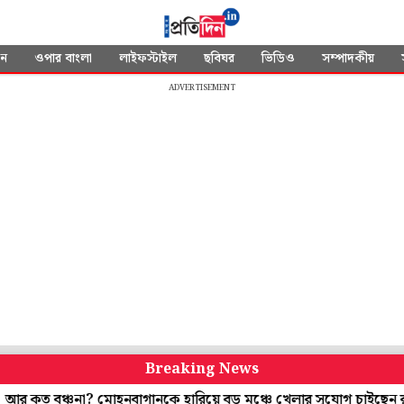
দন
ওপার বাংলা
লাইফস্টাইল
ছবিঘর
ভিডিও
সম্পাদকীয়
ADVERTISEMENT
Breaking News
না? মোহনবাগানকে হারিয়ে বড় মঞ্চে খেলার সুযোগ চাইছেন রবি-সাহিলরা