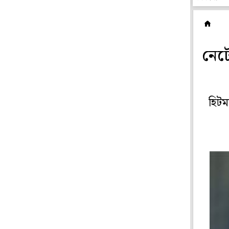
ছ
নেটে
হিটম