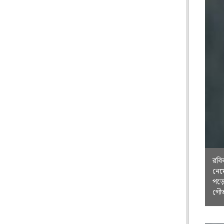
রবি
নেম
পড়ে
গৌত