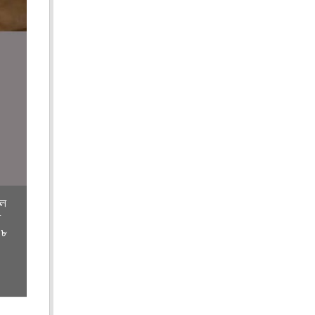
দল
ন
৫৮