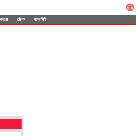
সঞ্চয়
টেক
অফবিট