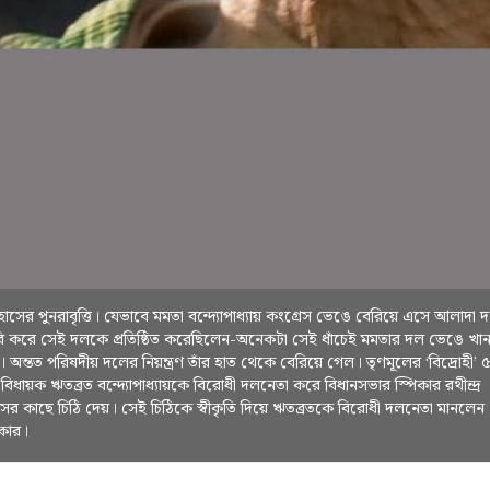
হাসের পুনরাবৃত্তি। যেভাবে মমতা বন্দ্যোপাধ্যায় কংগ্রেস ভেঙে বেরিয়ে এসে আলাদা 
ি করে সেই দলকে প্রতিষ্ঠিত করেছিলেন-অনেকটা সেই ধাঁচেই মমতার দল ভেঙে খা
। অন্তত পরিষদীয় দলের নিয়ন্ত্রণ তাঁর হাত থেকে বেরিয়ে গেল। তৃণমূলের ‘বিদ্রোহী’ 
বিধায়ক ঋতব্রত বন্দ্যোপাধ্যায়কে বিরোধী দলনেতা করে বিধানসভার স্পিকার রথীন্দ্র
ের কাছে চিঠি দেয়। সেই চিঠিকে স্বীকৃতি দিয়ে ঋতব্রতকে বিরোধী দলনেতা মানলেন
িকার।