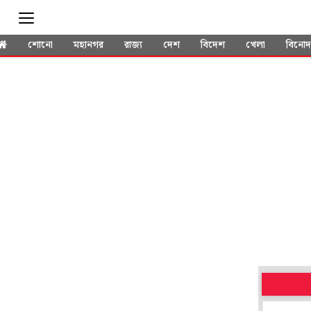
শোনো
মহানগর
রাজ্য
দেশ
বিদেশ
খেলা
বিনো