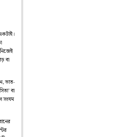
ত একটাই।
া
ে নিজেই
ঁড় বা
ন, ভাত-
িতা’ বা
সে সংযম
।
বানের
্টের