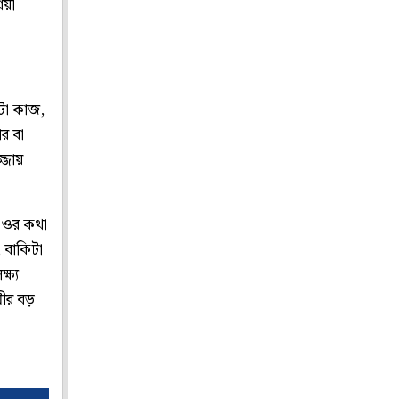
রয়ী
টো কাজ,
র বা
্জায়
ন ওর কথা
 বাকিটা
ষ্য
মীর বড়