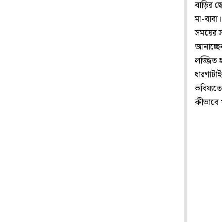
বাড়ির ছ
মা-বাবা।
সময়ের স
জানাচ্ছ
লজ্জিত 
ধারণাটা
ভবিষ্যত
কীভাবে 