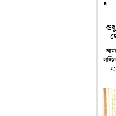
সম
শুধ
থ
আমরা
লজ্জি
হব