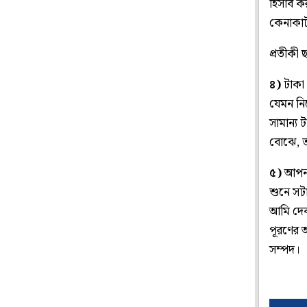
হিসাব কর
কেনাকা
প্রতীকী 
৪)
টাকা 
যেমন নি
সামান্য 
বোঝে, ত
৫)
আপনার
শুনে সট
আমি দেব
পূরণের 
সম্পদ।