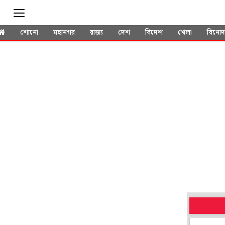
শোনো
মহানগর
রাজ্য
দেশ
বিদেশ
খেলা
বিনো