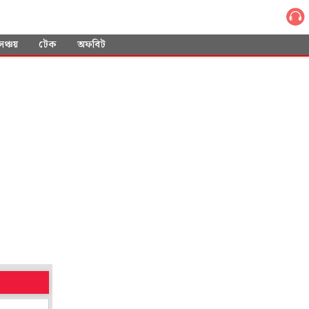
সঞ্চয়
টেক
অফবিট