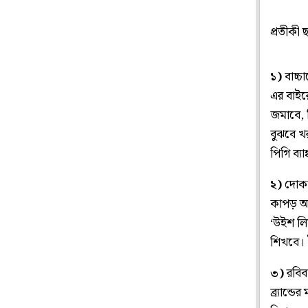
প্রতীকী 
১)
বাচ্চ
এর বাইর
জমাবে, 
বুঝবে খর
পিগি ব্
২)
দোকান
কাপড় আর
‘উইশ লি
শিখবে। 
৩)
রবিবা
ব্র্যান