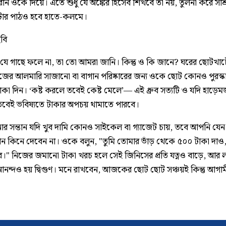
ান ওকে দিয়ে। এতে শুধু যে অঙ্কের হিসেব শিখবে তা নয়, তুলনা করে সাশ্
টার পাঠও হবে হাতে-কলমে।
ছবি
যে গাছে ফলে না, তা তো আমরা জানি। কিন্তু ও কি জানে? ঘরের ছোটখা
জের আলমারি সাজানো বা বাগান পরিষ্কারের জন্য ওকে ছোট কোনও পুরস্কা
টাকা দিন। ‘কষ্ট করলে তবেই কেষ্ট মেলে’— এই ধ্রুব সত্যটি ও যদি হাড়েমজ
বেই ভবিষ্যতে টাকার অপচয় থামাতে পারবে।
 সন্তান যদি খুব দামি কোনও সাইকেল বা গ্যাজেট চায়, তবে আপনি যে
ান কিনে দেবেন না। ওকে বলুন, "তুমি তোমার ভাঁড় থেকে ৫০০ টাকা দাও,
।" নিজের জমানো টাকা খরচ হলে সেই জিনিসের প্রতি যত্নও বাড়ে, আর লক্
আনন্দও হয় দ্বিগুণ। মনে রাখবেন, আজকের ছোট ছোট সঞ্চয়ই কিন্তু আগা