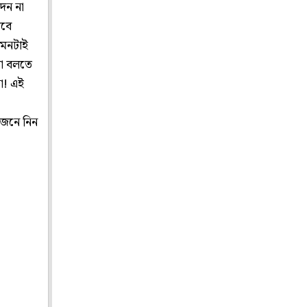
েন না
তবে
এমনটাই
থা বলতে
া! এই
জেনে নিন