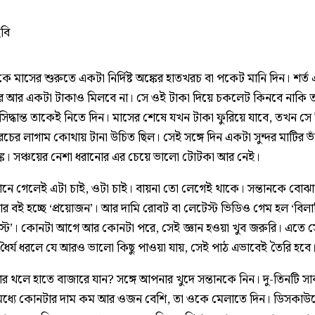
ছবি
াকে মাসের শুরুতে একটা নির্দিষ্ট অঙ্কের হাতখরচ বা পকেট মানি দিন। শর্
ে আর একটা টাকাও মিলবে না। সে ওই টাকা দিয়ে চকলেট কিনবে নাকি ত
সিদ্ধান্ত তাকেই নিতে দিন। মাসের শেষে যখন টাকা ফুরিয়ে যাবে, তখন স
চের লাগাম কোথায় টানা উচিত ছিল। সেই সঙ্গে দিন একটা সুন্দর মাটির ভা
যাঙ্ক। সঞ্চয়ের নেশা ধরানোর এর চেয়ে ভালো টোটকা আর নেই।
ে গেলেই এটা চাই, ওটা চাই। বায়না তো লেগেই থাকে। সন্তানকে বোঝা
 বই হচ্ছে ‘প্রয়োজন’। আর দামি রোবট বা লেটেস্ট ভিডিও গেম হল ‘বিলাস
স্ট’। কোনটা আগে আর কোনটা পরে, সেই জ্ঞান হওয়া খুব জরুরি। এতে 
ধৈর্য ধরলে যে আরও ভালো কিছু পাওয়া যায়, সেই পাঠ এভাবেই তৈরি হবে
র থলে হাতে বাজারে যান? সঙ্গে আপনার খুদে সন্তানকে নিন। দু-তিনটি সা
্ডের মধ্যে কোনটার দাম কম আর ওজন বেশি, তা ওকে মেলাতে দিন। ডিসকাউন