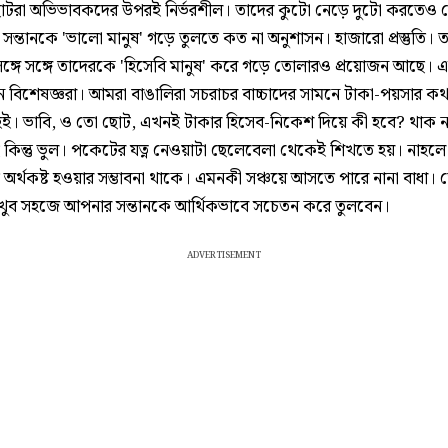
োটরা অভিভাবকদের উপরই নির্ভরশীল। তাদের কুটো নেড়ে দুটো করতেও দ
 সন্তানকে 'ভালো মানুষ' গড়ে তুলতে কত না অনুশাসন। হাজারো প্রস্তুতি। 
ঙ্গে সঙ্গে তাদেরকে 'হিসেবি মানুষ' করে গড়ে তোলারও প্রয়োজন আছে। 
েন বিশেষজ্ঞরা। আমরা বাঙালিরা সচরাচর বাচ্চাদের সামনে টাকা-পয়সার ক
হই। ভাবি, ও তো ছোট, এখনই টাকার হিসেব-নিকেশ দিয়ে কী হবে? থাক ন
ই কিন্তু ভুল। পকেটের যত্ন নেওয়াটা ছেলেবেলা থেকেই শিখতে হয়। নাহলে
ে অর্থকষ্ট হওয়ার সম্ভাবনা থাকে। এমনকী সঞ্চয়ে আসতে পারে নানা বাধা। 
খুব সহজে আপনার সন্তানকে আর্থিকভাবে সচেতন করে তুলবেন।
ADVERTISEMENT