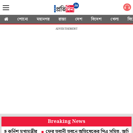
শোনো
মহানগর
রাজ্য
দেশ
বিদেশ
খেলা
বি
ADVERTISEMENT
Breaking News
খ্যমন্ত্রীর
ফের ভবানী ভবনে অভিষেকের পিএ সুমিত, জমি দুর্নীতিতে টান