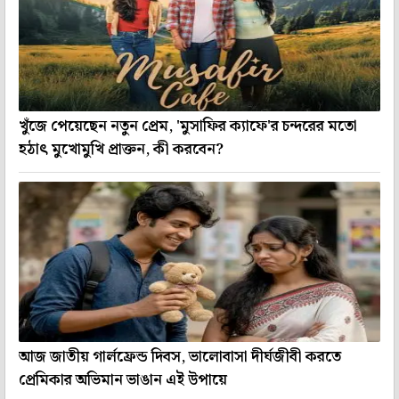
খুঁজে পেয়েছেন নতুন প্রেম, 'মুসাফির ক্যাফে'র চন্দরের মতো
হঠাৎ মুখোমুখি প্রাক্তন, কী করবেন?
আজ জাতীয় গার্লফ্রেন্ড দিবস, ভালোবাসা দীর্ঘজীবী করতে
প্রেমিকার অভিমান ভাঙান এই উপায়ে