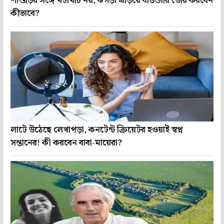
শাশুড়ির সঙ্গে খটাখটি নয়, ঝগড়া এড়িয়ে বাউন্ডারি তৈরি করবেন
কীভাবে?
লাটে উঠেছে লেখাপড়া, কনটেন্ট ক্রিয়েটর হওয়াই স্বপ্ন
সন্তানের! কী করবেন বাবা-মায়েরা?