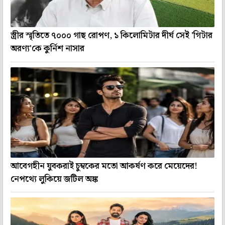
স্ত্রীর স্মৃতিতে ৭০০০ গাছ রোপণ, ১ কিলোমিটার দীর্ঘ সেই 'গিটার
অরণ্য'কে কুর্নিশ নাসার
আবেগহীন যুবকরাই চুম্বকের মতো আকর্ষণ করে মেয়েদের!
নেপথ্যে লুকিয়ে জটিল অঙ্ক