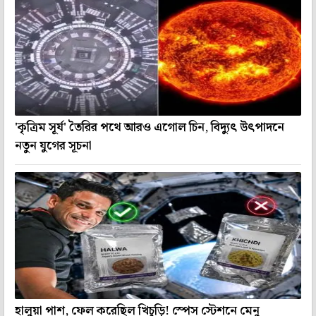
'কৃত্রিম সূর্য' তৈরির পথে আরও এগোল চিন, বিদ্যুৎ উৎপাদনে
নতুন যুগের সূচনা
হালুয়া পাশ, ফেল করেছিল খিচুড়ি! স্পেস স্টেশনে মেনু