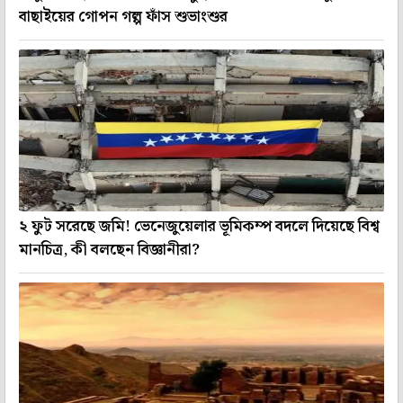
বাছাইয়ের গোপন গল্প ফাঁস শুভাংশুর
২ ফুট সরেছে জমি! ভেনেজুয়েলার ভূমিকম্প বদলে দিয়েছে বিশ্ব
মানচিত্র, কী বলছেন বিজ্ঞানীরা?