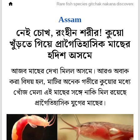
বিজ্ঞান ও পরিবেশ
Rare fish species gitchak nakana discovered 
Assam
নেই চোখ, রংহীন শরীর! কুয়ো
খুঁড়তে গিয়ে প্রাগৈতিহাসিক মাছের
হদিশ অসমে
আজব মাছের দেখা মিলল অসমে। আরও অবাক
করা বিষয় হল, মাটির অনেক গভীরে কুয়োর মধ্যে
খোঁজ মেলা এই মাছের সঙ্গে নাকি মিল রয়েছে
প্রাগৈতিহাসিক যুগের মাছের।