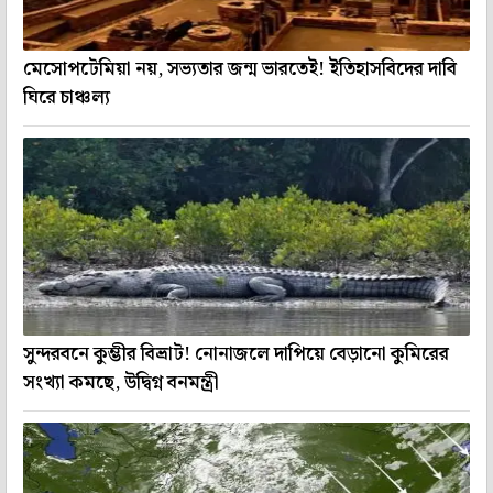
মেসোপটেমিয়া নয়, সভ্যতার জন্ম ভারতেই! ইতিহাসবিদের দাবি
ঘিরে চাঞ্চল্য
সুন্দরবনে কুম্ভীর বিভ্রাট! নোনাজলে দাপিয়ে বেড়ানো কুমিরের
সংখ্যা কমছে, উদ্বিগ্ন বনমন্ত্রী