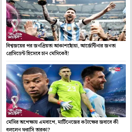
বিশ্বজয়ের পর জনপ্রিয়তা আকাশছোঁয়া, আর্জেন্টিনার জনতা
প্রেসিডেন্ট হিসেবে চান মেসিকেই!
মেসির অপেক্ষায় এমবাপে, মার্টিনেজের কটাক্ষের জবাবে কী
বললেন ফরাসি তারকা?