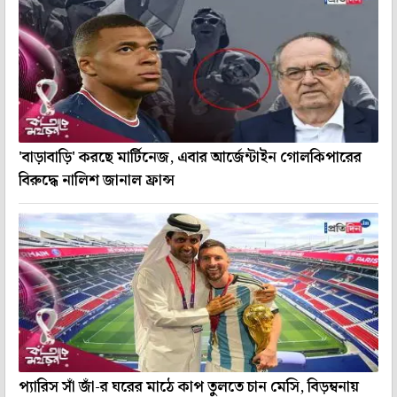
'বাড়াবাড়ি' করছে মার্টিনেজ, এবার আর্জেন্টাইন গোলকিপারের
বিরুদ্ধে নালিশ জানাল ফ্রান্স
প্যারিস সাঁ জাঁ-র ঘরের মাঠে কাপ তুলতে চান মেসি, বিড়ম্বনায়