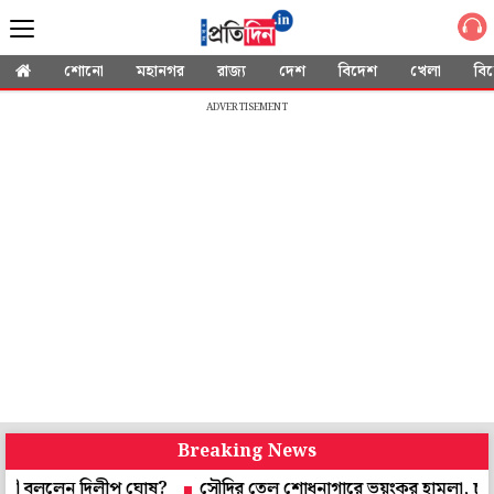
শোনো
মহানগর
রাজ্য
দেশ
বিদেশ
খেলা
বি
ADVERTISEMENT
Breaking News
লেন দিলীপ ঘোষ?
সৌদির তেল শোধনাগারে ভয়ংকর হামলা, চুক্তির পরই '