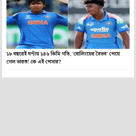
১৮ বছরেই ঘণ্টায় ১৪৬ কিমি গতি, 'বোলিংয়ের বৈভব' পেয়ে
গেল ভারত! কে এই পেসার?