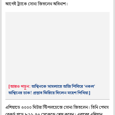
আগেই ট্র্যাকে সোনা জিতলেন অবিনাশ।
[আরও পড়ুন:
অশ্বিনকে সামলাতে অজি শিবিরে ‘নকল’
অশ্বিনের ডাক! প্রস্তাব ফিরিয়ে দিলেন মহেশ পিথিয়া]
এশিয়াডে ৩০০০ মিটার স্টিপলচেজে সোনা জিতলেন। তিনি গেমস
রেকর্ড গড়ে ৮:১৯.৫৩ সেকেন্ডে শেষ করেন। এবারের এশিয়ান