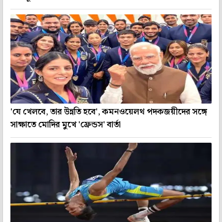
'যে খেলবে, তার উন্নতি হবে', কমনওয়েলথ পদকজয়ীদের সঙ্গে
সাক্ষাতে মোদির মুখে 'ফ্রেন্ডস' বার্তা