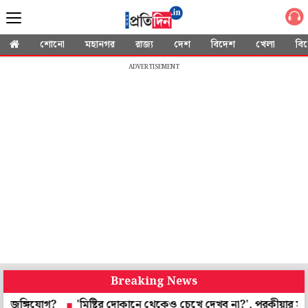
শোনো
মহানগর
রাজ্য
দেশ
বিদেশ
খেলা
বি
ADVERTISEMENT
Breaking News
যোগ?
'মিষ্টির দোকানে থেকেও চেখে দেখব না?', পরকীয়ার সমর্থনে বেফা