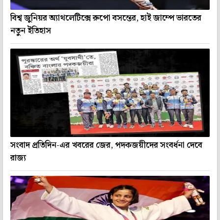
বিশ্ব জুনিয়র অ্যাথলেটিক্সে রুপো বসন্তের, হাই জাম্পে ভারতের
নতুন ইতিহাস
সংবাদ প্রতিদিন-এর খবরের জের, পদকজয়ীদের সংবর্ধনা দেবে
রাজ্য