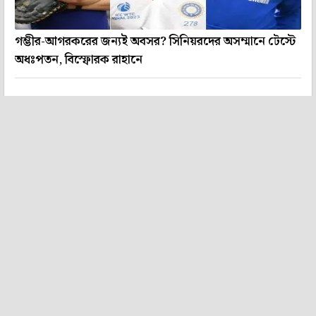
গম্ভীর-আগরকরের জন্যই অবসর? সিনিয়রদের অসম্মানে টেস্টে
অধঃপতন, বিস্ফোরক রাহানে