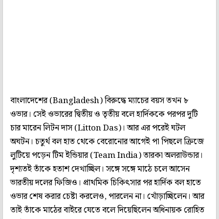
বাংলাদেশের (Bangladesh) বিরুদ্ধে ম্যাচের বয়স তখন ৮
ওভার। সেই ওভারের দ্বিতীয় ও তৃতীয় বলে হার্দিককে পরপর দুটি
চার মারেন লিটন দাস (Litton Das)। আর এর পরেই ঘটল
অঘটন। চতুর্থ বল হাত থেকে বেরোনোর আগেই পা পিছলে ক্রিজে
লুটিয়ে পড়েন টিম ইন্ডিয়ার (Team India) তারকা অলরাউন্ডার।
দৃশ্যতই তাঁকে হতাশ দেখাচ্ছিল। সঙ্গে সঙ্গে মাঠে চলে আসেন
ভারতীয় দলের ফিজিও। প্রাথমিক চিকিৎসার পর হার্দিক বল হাতে
ওভার শেষ করার চেষ্টা করলেও, পারলেন না। খোঁড়াচ্ছিলেন। আর
তাই তাঁকে মাঠের বাইরে যেতে বলে দিয়েছিলেন অধিনায়ক রোহিত