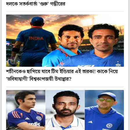
দলকে সতর্কবার্তা 'গুরু' গম্ভীরের
শচীনকেও ছাপিয়ে যাবে টিম ইন্ডিয়ার এই তারকা! কাকে নিয়ে
'ভবিষ্যদ্বাণী' বিশ্বকাপজয়ী উথাপ্পার?