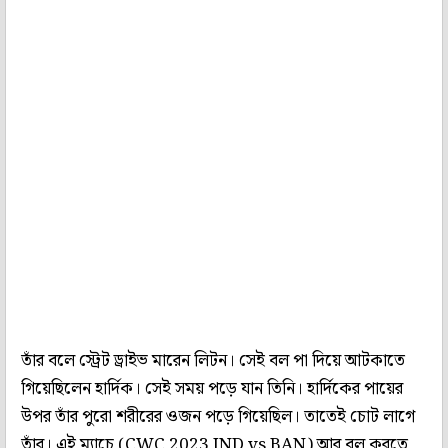
তাঁর বলে স্ট্রেট ড্রাইভ মারেন লিটন। সেই বল পা দিয়ে আটকাতে
গিয়েছিলেন হার্দিক। সেই সময় পড়ে যান তিনি। হার্দিকের পায়ের
উপর তাঁর পুরো শরীরের ওজন পড়ে গিয়েছিল। তাতেই চোট লাগে
তাঁর। এই ম্যাচে (CWC 2023 IND vs BAN) আর বল করতে