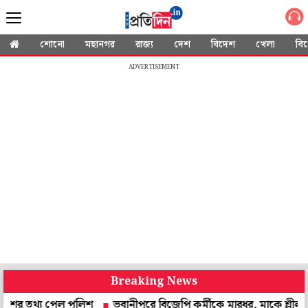
শোনো
মহানগর
রাজ্য
দেশ
বিদেশ
খেলা
বি
ADVERTISEMENT
Breaking News
য পেল পুলিশ
ভবানীপুরে বিজেপি কর্মীকে মারধর, মাকে শ্লীলতাহানি! প