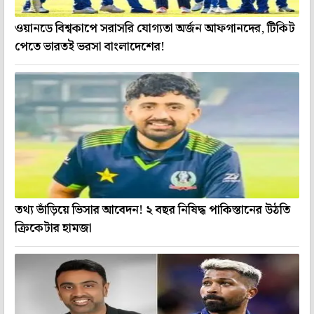
ওয়ানডে বিশ্বকাপে সরাসরি যোগ্যতা অর্জন আফগানদের, টিকিট
পেতে ভারতই ভরসা বাংলাদেশের!
তথ্য ভাঁড়িয়ে ভিসার আবেদন! ২ বছর নিষিদ্ধ পাকিস্তানের উঠতি
ক্রিকেটার হামজা