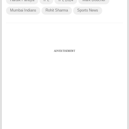
Hardik Pandya
IPL
IPL 2024
Mark Boucher
Mumbai Indians
Rohit Sharma
Sports News
ADVERTISEMENT