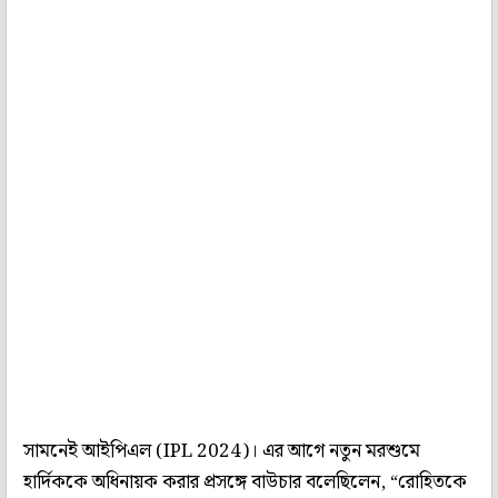
সামনেই আইপিএল (IPL 2024)। এর আগে নতুন মরশুমে
হার্দিককে অধিনায়ক করার প্রসঙ্গে বাউচার বলেছিলেন, “রোহিতকে