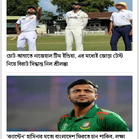
চোট-আঘাতে নাজেহাল টিম ইন্ডিয়া, এর মধ্যেই জোড়া টেস্ট
নিয়ে বিরাট সিদ্ধান্ত নিল শ্রীলঙ্কা
'ক্যাপ্টেন' হাসিনার মতো বাংলাদেশ ফিরতে চান শাকিব, লক্ষ্য