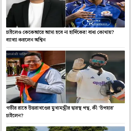
চাইলেও কেকেআরে আসা হবে না হার্দিকের! বাধা কোথায়?
ব্যাখ্যা করলেন অশ্বিন
গভীর রাতে উত্তরাখণ্ডের মুখ্যমন্ত্রীর দ্বারস্থ পন্থ, কী 'উপহার'
চাইলেন?