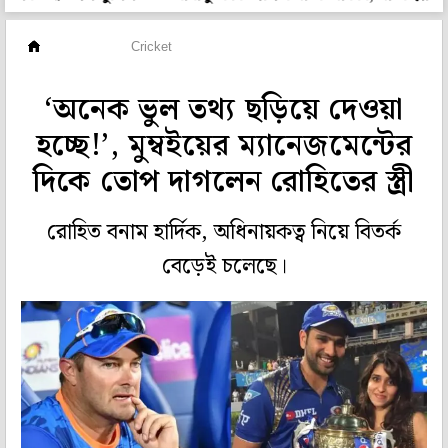
ক্রিকেট
Cricket
‘অনেক ভুল তথ্য ছড়িয়ে দেওয়া
হচ্ছে!’, মুম্বইয়ের ম্যানেজমেন্টের
দিকে তোপ দাগলেন রোহিতের স্ত্রী
রোহিত বনাম হার্দিক, অধিনায়কত্ব নিয়ে বিতর্ক
বেড়েই চলেছে।