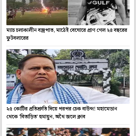
ম্যাচ চলাকালীন বজ্রপাত, মাঠেই বেঘোরে প্রাণ গেল ২৪ বছরের
ফুটবলারের
২৫ কোটির প্রতিশ্রুতি দিয়ে পরপর চেক বাউন্স! মহামেডান
থেকে 'বিতাড়িত' হুমায়ুন, অথৈ জলে ক্লাব