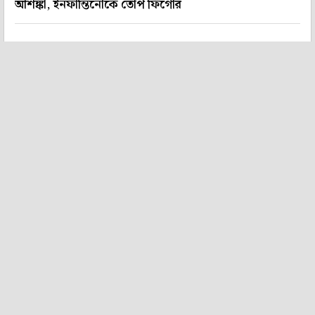
আশঙ্কা, ইনফান্তিনোকে তোপ ফিগোর