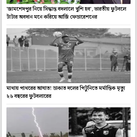
'জামশেদপুর নিয়ে সিদ্ধান্ত বদলালে খুশি হব', ভারতীয় ফুটবলে
টাটার অবদান মনে করিয়ে আর্জি ফেডারেশনের
মাথায় পাথরের আঘাত! ডাকাত দলের পিটুনিতে মর্মান্তিক মৃত্যু
২৬ বছরের ফুটবলারের