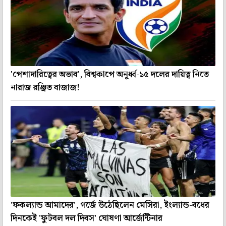
'পেশাদারিত্বের অভাব', বিশ্বকাপে অনূর্ধ্ব-১৫ দলের দায়িত্ব নিতে
নারাজ রঞ্জিত বাজাজ!
'ফকল্যান্ড আমাদের', গর্জে উঠেছিলেন মেসিরা, ইংল্যান্ড-বধের
দিনকেই 'ফুটবল দল দিবস' ঘোষণা আর্জেন্টিনার