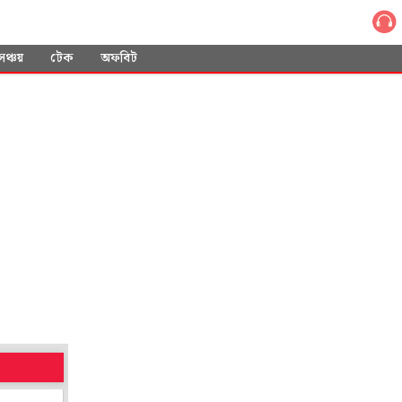
সঞ্চয়
টেক
অফবিট