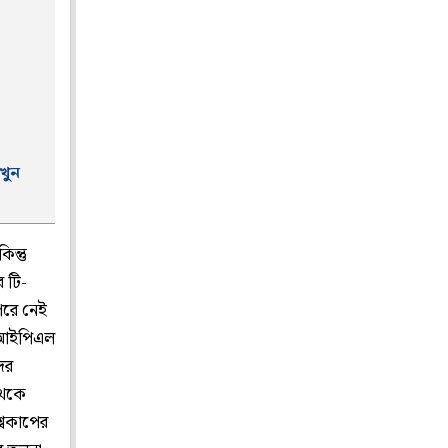
খুন
ন্তু
র টি-
পরে নেই
ে আইপিএল
ের
থেকে
্বকাপের