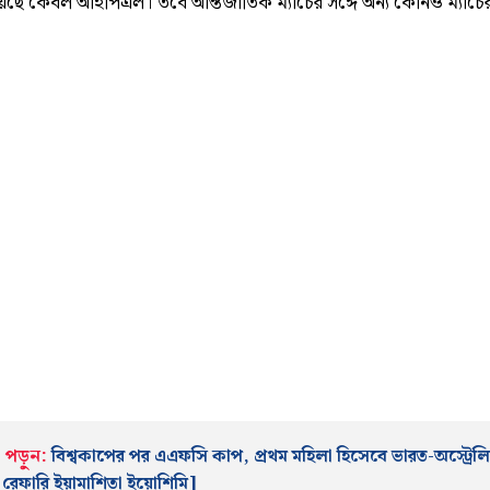
ছে কেবল আইপিএল। তবে আন্তর্জাতিক ম্যাচের সঙ্গে অন্য কোনও ম্যাচের
 পড়ুন:
বিশ্বকাপের পর এএফসি কাপ, প্রথম মহিলা হিসেবে ভারত-অস্ট্রেলি
র রেফারি ইয়ামাশিতা ইয়োশিমি
]