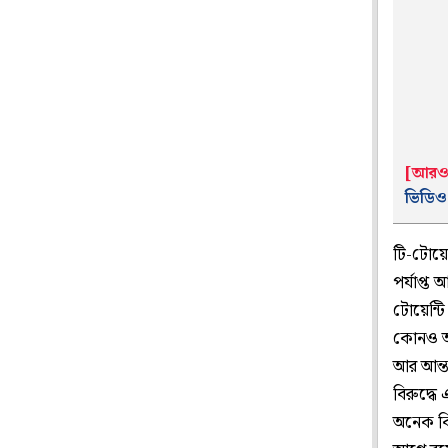
[আরও
ভিডিও
টি-টোয়ে
পর্যাপ্ত 
টোয়েন্ট
কোনও আন
আর আন্ত
বিরুদ্ধে
অনেক কি