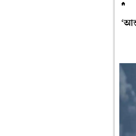
ক
‘আন