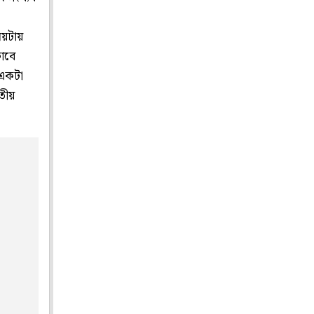
ময়টায়
ভাবে
 একটা
িতীয়