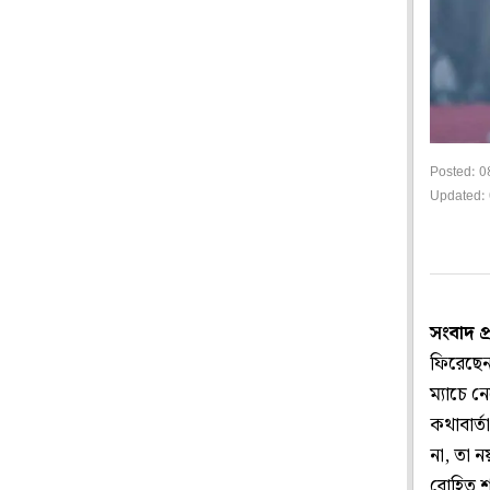
Posted: 0
Updated: 
সংবাদ প
ফিরেছেন
ম্যাচে ন
কথাবার্
না, তা ন
রোহিত শ