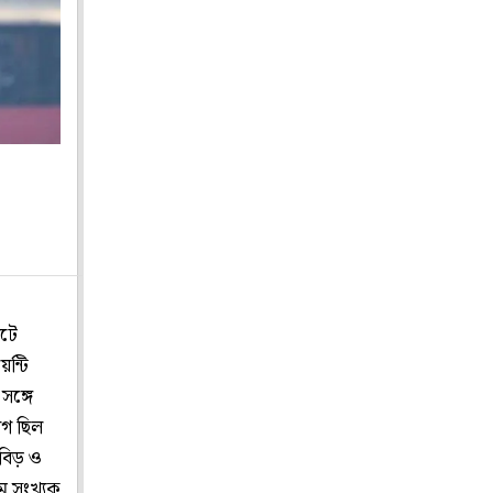
াটে
ন্টি
সঙ্গে
াগ ছিল
বিড় ও
ম সংখ্যক