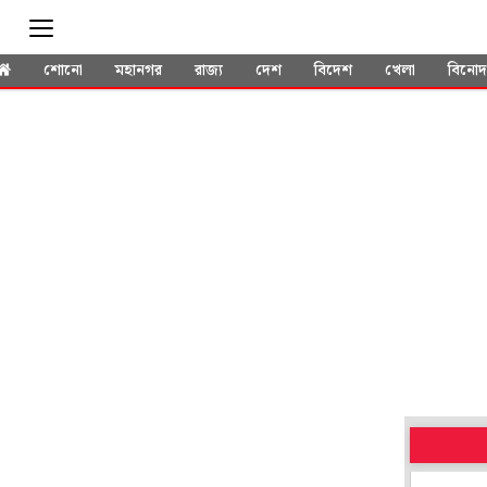
শোনো
মহানগর
রাজ্য
দেশ
বিদেশ
খেলা
বিনো