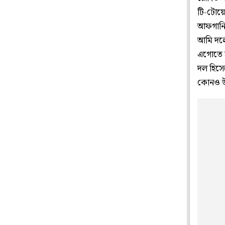
টি-টোয়েন্
আফগানিস্
আমি দলে
এগোতে হ
দল হিসেব
কোনও উপ