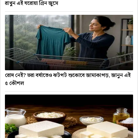
রাখুন এই ঘরোয়া গ্রিন জুসে
রোদ নেই? ভরা বর্ষাতেও ঝটপট শুকোবে জামাকাপড়, জানুন এই
৫ কৌশল