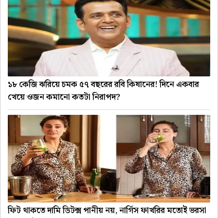
১৮ কেজি ঝরিয়ে চমক ৫৭ বছরের রবি কিষানের! দিনে একবার
খেয়ে ওজন কমানো কতটা নিরাপদ?
ফিট থাকতে দামি ডিটক্স পানীয় নয়, নার্গিস ফাখরির মতোই ভরসা