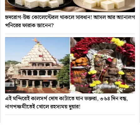
হৃদরোগ-উচ্চ কোলেস্টেরল থাকলে সাবধান! আসল আর অ্যানালগ
পনিরের ফারাক জানেন?
এই মন্দিরেই কালসর্প দোষ কাটাতে যান ভক্তরা, ৩৬৪ দিন বন্ধ,
নাগপঞ্চমীতেই খোলে রহস্যময় দুয়ার!