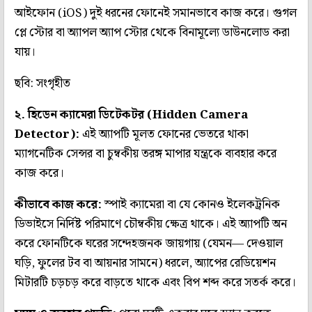
আইফোন (iOS) দুই ধরনের ফোনেই সমানভাবে কাজ করে। গুগল
প্লে স্টোর বা অ্যাপল অ্যাপ স্টোর থেকে বিনামূল্যে ডাউনলোড করা
যায়।
ছবি: সংগৃহীত
২. হিডেন ক্যামেরা ডিটেকটর (Hidden Camera
Detector):
এই অ্যাপটি মূলত ফোনের ভেতরে থাকা
ম্যাগনেটিক সেন্সর বা চুম্বকীয় তরঙ্গ মাপার যন্ত্রকে ব্যবহার করে
কাজ করে।
কীভাবে কাজ করে:
স্পাই ক্যামেরা বা যে কোনও ইলেকট্রনিক
ডিভাইসে নির্দিষ্ট পরিমাণে চৌম্বকীয় ক্ষেত্র থাকে। এই অ্যাপটি অন
করে ফোনটিকে ঘরের সন্দেহজনক জায়গায় (যেমন— দেওয়াল
ঘড়ি, ফুলের টব বা আয়নার সামনে) ধরলে, অ্যাপের রেডিয়েশন
মিটারটি চড়চড় করে বাড়তে থাকে এবং বিপ শব্দ করে সতর্ক করে।