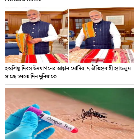
হস্তশিল্প দিবস উদযাপনের আহ্বান মোদির, ৭ ঐতিহ্যবাহী হ্যান্ডলুম
সাজে চমকে দিন দুনিয়াকে