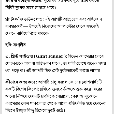
সময় ও ব্যবহার পদ্ধতি:
পুরো ঘরটি একবার ঘুরে স্ক্যান করতে
মিনিট দুয়েক সময় লাগতে পারে।
প্ল্যাটফর্ম ও ডাউনলোড:
এই অ্যাপটি অ্যান্ড্রয়েড এবং আইফোন
ব্যবহারকারী— উভয়েই নিজেদের অ্যাপ স্টোর থেকে সহজেই
ফোনে নামিয়ে নিতে পারবেন।
ছবি: সংগৃহীত
৩. গ্লিন্ট ফাইন্ডার (Glint Finder):
হিডেন ক্যামেরার লেন্সে
যে চকচকে ভাব বা প্রতিফলন থাকে, তা খালি চোখে অনেক সময়
ধরা পড়ে না। এই অ্যাপটি ঠিক সেই দুর্বলতাকেই কাজে লাগায়।
কীভাবে কাজ করে:
অ্যাপটি চালু করলে ফোনের ফ্ল্যাশলাইটটি
একটি বিশেষ ফ্রিকোয়েন্সিতে জ্বলতে-নিভতে শুরু করে। ঘরের
আলো নিভিয়ে ফোনটি চারদিকে ঘোরালে, কোথাও লুকোনো
ক্যামেরার লেন্স থাকলে তা থেকে আলো প্রতিফলিত হয়ে ফোনের
স্ক্রিনে উজ্জ্বল বিন্দু হিসেবে ফুটে ওঠে।