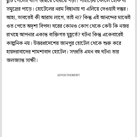
ছুটি পেলেই ব্যাগ গুছিয়ে বেরিয়ে পড়া। পাহাড়ের কোলে হোক বা
সমুদ্রের পাড়ে। হোটেলের নরম বিছানায় গা এলিয়ে দেওয়াই দস্তুর।
আহা, ভাবতেই কী আরাম লাগে, তাই না? কিন্তু এই আনন্দের মাঝেই
ওত পেতে অদৃশ্য বিপদ! ঘরের কোনও কোণ থেকে কেউ কি নজর
রাখছে আপনার একান্ত ব্যক্তিগত মুহূর্তে? ঘটনা কিন্তু একেবারেই
কাল্পনিক নয়। উত্তরপ্রদেশের জানপুর হোটেল থেকে শুরু করে
হায়দরাবাদের শামশাবাদ হোটেল। সম্প্রতি এমন বহু ঘটনা তার
জলজ্যান্ত সাক্ষী।
ADVERTISEMENT