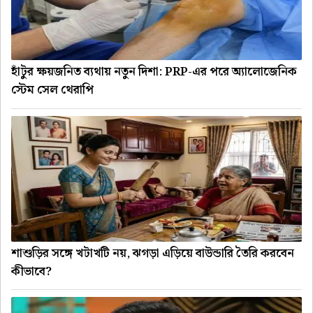
হাঁটুর ক্ষয়জনিত ব্যথায় নতুন দিশা: PRP-এর পরে অ্যালোজেনিক
স্টেম সেল থেরাপি
শাশুড়ির সঙ্গে খটাখটি নয়, ঝগড়া এড়িয়ে বাউন্ডারি তৈরি করবেন
কীভাবে?