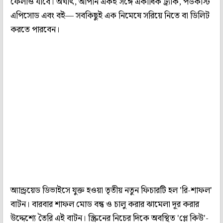
ফেলাও যাবে। অর্থাৎ, আপনি একই সঙ্গে একাধিক ট্র্যাক, পডকাস্ট
এপিসোড এবং বই— সবকিছুই এক নিমেষে সরিয়ে নিতে বা ডিলিট
করতে পারবেন।
অ্যান্ড্রয়েড ডিভাইসে যুক্ত হওয়া তৃতীয় নতুন ফিচারটি হল 'রি-শাফল'
বাটন। বারবার শাফল মোড বন্ধ ও চালু করার ঝামেলা দূর করার
উদ্দেশ্যে তৈরি এই বাটন। স্ক্রিনের নিচের দিকে অবস্থিত 'প্লে কিউ'-