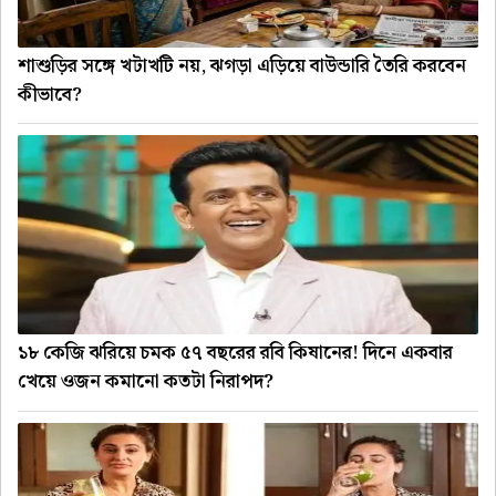
শাশুড়ির সঙ্গে খটাখটি নয়, ঝগড়া এড়িয়ে বাউন্ডারি তৈরি করবেন
কীভাবে?
১৮ কেজি ঝরিয়ে চমক ৫৭ বছরের রবি কিষানের! দিনে একবার
খেয়ে ওজন কমানো কতটা নিরাপদ?