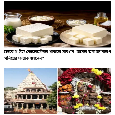
হৃদরোগ-উচ্চ কোলেস্টেরল থাকলে সাবধান! আসল আর অ্যানালগ
পনিরের ফারাক জানেন?