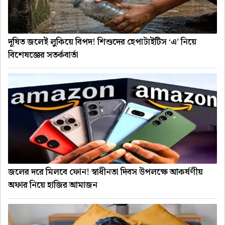
দূষিত জলেই লুকিয়ে বিপদ! শিশুদের হেপাটাইটিস ‘এ’ নিয়ে
বিশেষজ্ঞের সতর্কবার্তা
জলের দরে মিলবে ফোন! স্বাধীনতা দিবস উপলক্ষে আকর্ষণীয়
অফার নিয়ে হাজির আমাজন