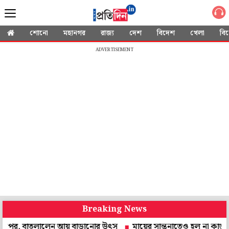
শোনো
মহানগর
রাজ্য
দেশ
বিদেশ
খেলা
বি
ADVERTISEMENT
Breaking News
র, বাতলালেন আয় বাড়ানোর উৎস
মায়ের সান্ত্বনাতেও হল না কাজ! স্মার্ট