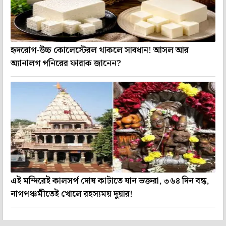
হৃদরোগ-উচ্চ কোলেস্টেরল থাকলে সাবধান! আসল আর
অ্যানালগ পনিরের ফারাক জানেন?
এই মন্দিরেই কালসর্প দোষ কাটাতে যান ভক্তরা, ৩৬৪ দিন বন্ধ,
নাগপঞ্চমীতেই খোলে রহস্যময় দুয়ার!