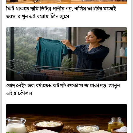
ফিট থাকতে দামি ডিটক্স পানীয় নয়, নার্গিস ফাখরির মতোই
ভরসা রাখুন এই ঘরোয়া গ্রিন জুসে
রোদ নেই? ভরা বর্ষাতেও ঝটপট শুকোবে জামাকাপড়, জানুন
এই ৫ কৌশল