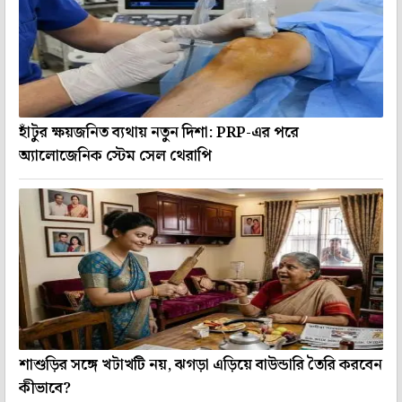
হাঁটুর ক্ষয়জনিত ব্যথায় নতুন দিশা: PRP-এর পরে
অ্যালোজেনিক স্টেম সেল থেরাপি
শাশুড়ির সঙ্গে খটাখটি নয়, ঝগড়া এড়িয়ে বাউন্ডারি তৈরি করবেন
কীভাবে?