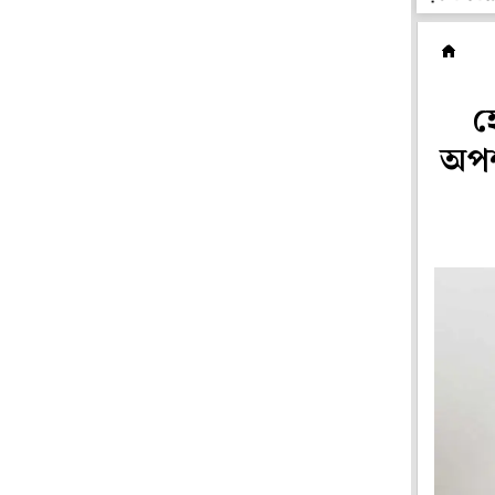
ল
হ
অপশ