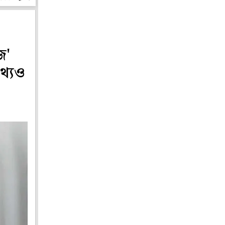
জ'
থ্যও