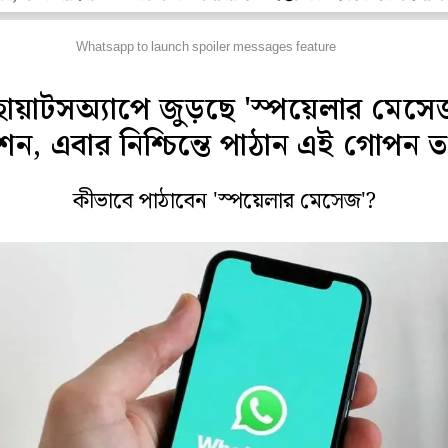
াইফস্টাইল
Whatsapp to launch spoiler messages feature
োয়াটসঅ্যাপে জুড়ছে 'স্পয়েলার মেসে
ন, এবার নিশ্চিন্তে পাঠান এই গোপন ত
কীভাবে পাঠাবেন 'স্পয়েলার মেসেজ'?