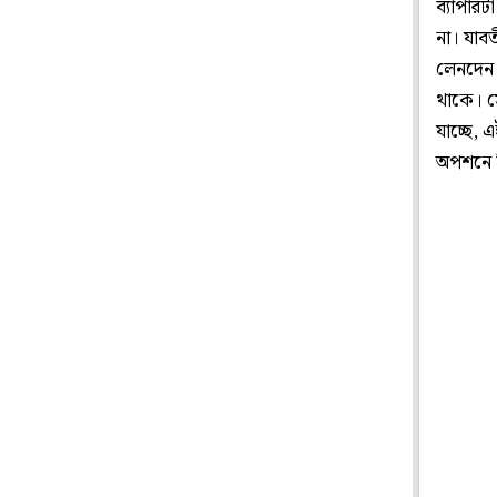
ব্যাপারট
না। যাব
লেনদেন 
থাকে। স
যাচ্ছে, 
অপশনে ক