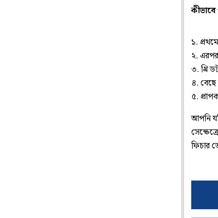
কীভাবে 
১. প্রথ
২. এরপর
৩. থ্রি 
৪. বেছে
৫. প্রা
আপনি যদি
সেক্ষেত্
ফিচার ত