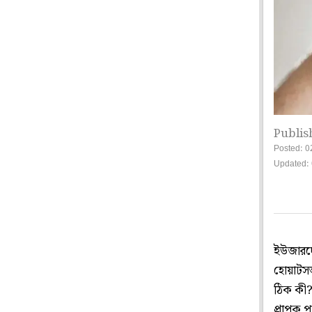
Publis
Posted: 0
Updated:
ইউজারদে
হোয়াটসঅ
ঠিক কী?
প্রাপক 