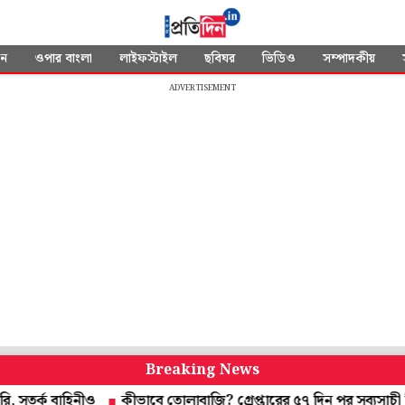
দন
ওপার বাংলা
লাইফস্টাইল
ছবিঘর
ভিডিও
সম্পাদকীয়
ADVERTISEMENT
Breaking News
 বাহিনীও
কীভাবে তোলাবাজি? গ্রেপ্তারের ৫৭ দিন পর সব্যসাচী বিরুদ্ধে