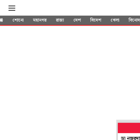
শোনো
মহানগর
রাজ্য
দেশ
বিদেশ
খেলা
বিনো
ালের 'আগুন' ছড়াতে পারে ভারতেও! সীমান্তে আরও কড়া নজরদারি, সতর্ক