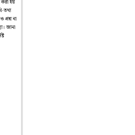
র করা হয়
ি-তথ্য
্রশ্ন না
া। জানা
ষ্ট