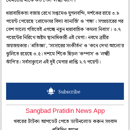
প্রেমচর্চার মাঝে কত পেল 'লক্ষ্মী ঝাঁপি'?
ধারাবাহিকতা বজায় রেখে সপ্তমেও যুগলবন্দি, দর্শকের রায়ে ৩.৮
পয়েন্ট পেয়েছে 'প্রোফেসর বিদ্যা ব্যানার্জি' ও 'গঙ্গা'। সম্প্রচারের পর
বেশ ভালো গতিতেই এগচ্ছে নতুন ধারাবাহিক 'কমলা নিবাস'। ৩.৭
পয়েন্টের নিরিখে অষ্টম স্থানাধিকারী এই মেগা। নবমে ত্রয়ীর
জয়জয়কার। 'প্রতিজ্ঞা', 'সংসারের সংকীর্তন' ও 'কনে দেখা আলো'র
ঝুলিতে রয়েছে ৩.৫। দশমে শিঁকে ছিড়ল 'কম্পাস' ও 'লক্ষ্মী
ঝাঁপি'র। সর্বসাক্যুলে এই দুই মেগার প্রাপ্তি ২.৭ পয়েন্ট।
Subscribe
Sangbad Pratidin News App
খবরের টাটকা আপডেট পেতে ডাউনলোড করুন সংবাদ
প্রতিদিন অ্যাপ