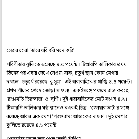
সেরার সেরা 'তারে ধরি ধরি মনে করি'
পরিণীতার ঝুলিতে এসেছে ৪.৫ পয়েন্ট। টিআরপি তালিকার প্রথম
তিনের পর এবার দেখে নেওয়া যাক, চতুর্থ স্থান কোন মেগার
দখলে। চতুর্থে রয়েছে 'কুসুম'। এই ধারাবাহিকের প্রাপ্তি ৪.৪ পয়েন্ট।
প্রথম পাঁচের শেষে জোড়া সাফল্য। একইসঙ্গে পঞ্চমে রাজ করছে
'রাঙামতি তিরন্দাজ' ও 'ঘূর্ণি'। দুই ধারাবাহিকের মোট সংগ্রহ ৪.২।
টিআরপি তালিকার ষষ্ঠ স্থানেও নএকই চিত্র। 'জোয়ার ভাঁটা'র সঙ্গে
রয়েছে আরও এক মেগা 'পরশুরাম: আজকের নায়ক'। দুই মেগার
ঝুলিতে রয়েছে ৪.১ পয়েন্ট।