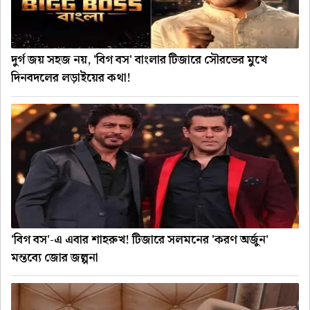
দুর্গ জয় সহজ নয়, 'বিগ বস' বাংলার টিজারে সৌরভের মুখে
দিনবদলের লড়াইয়ের কথা!
'বিগ বস'-এ এবার শাহরুখ! টিজারে সলমনের 'করণ অর্জুন'
মন্তব্যে জোর জল্পনা