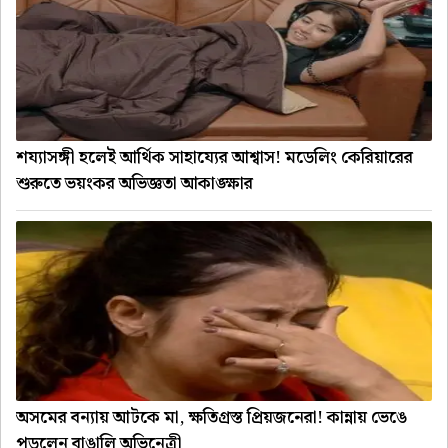
শয্যাসঙ্গী হলেই আর্থিক সাহায্যের আশ্বাস! মডেলিং কেরিয়ারের
শুরুতে ভয়ংকর অভিজ্ঞতা আকাঙ্ক্ষার
অসমের বন্যায় আটকে মা, ক্ষতিগ্রস্ত প্রিয়জনেরা! কান্নায় ভেঙে
পড়লেন বাঙালি অভিনেত্রী