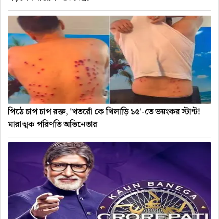
পিঠে চাপ চাপ রক্ত, 'খতরোঁ কে খিলাড়ি ১৫'-তে ভয়ংকর স্টান্ট!
মারাত্মক পরিণতি অভিনেতার