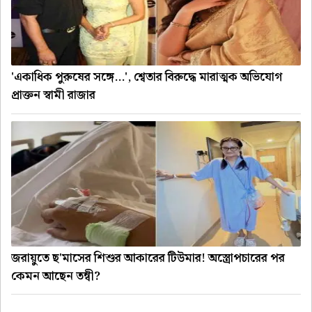
'একাধিক পুরুষের সঙ্গে...', শ্বেতার বিরুদ্ধে মারাত্মক অভিযোগ
প্রাক্তন স্বামী রাজার
জরায়ুতে ছ'মাসের শিশুর আকারের টিউমার! অস্ত্রোপচারের পর
কেমন আছেন তন্বী?