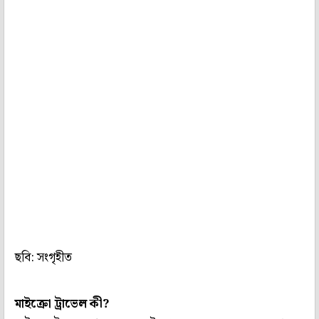
ছবি: সংগৃহীত
মাইক্রো ট্রাভেল কী?