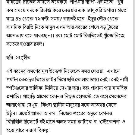
মাইক্রো ট্রাভেল আদতে অনেকটা ‘পাওয়ার ন্যাপ’-এর মতো। খুব
কম সময়ে মনকে রিচার্জ করে নেওয়ার এক জাদুকরি উপায়। হাতে
মাত্র ৪৮ থেকে ৭২ ঘণ্টা সময়? তাতেই হবে। ইঁদুর দৌড় থেকে
সাময়িক বিরতি নিতে মানুষ এখন আর বছরের শেষে বড় ট্যুরের
অপেক্ষায় বসে থাকছে না। বরং ছোট ছোট বিরতিতেই খুঁজে নিচ্ছে
সতেজ হওয়ার রসদ।
ছবি: সংগৃহীত
এই ধরনের ভ্রমণের মূল উদ্দেশ্য নিজেকে সময় দেওয়া। এখানে
পর্যটন কেন্দ্রের ভিড়ে লাইন দিয়ে ছবি তোলার তাড়া নেই। নেই নামী
স্পটগুলোর তালিকা মিলিয়ে দেখার দায়। বরং প্রাধান্য পায় মানসিক
প্রশান্তি। পাহাড়ি গ্রামের কোনও নিভৃত হোমস্টে-তে বসে মেঘেদের
আনাগোনা দেখুন। কিংবা স্থানীয় মানুষের সঙ্গে আড্ডায় মেতে
উঠুন। এতেই আসল আনন্দ। নিজের শহরের অদূরে কোনও
নিরিবিলি রিসোর্টে বই হাতে অলস সময় কাটানো বা ‘স্টেকেশন’-ও
হতে পারে দারুণ বিকল্প।