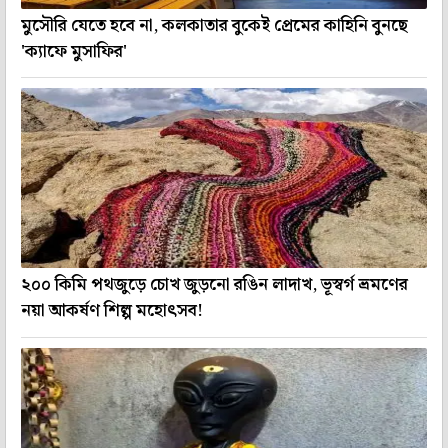
মুসৌরি যেতে হবে না, কলকাতার বুকেই প্রেমের কাহিনি বুনছে
'ক্যাফে মুসাফির'
২০০ কিমি পথজুড়ে চোখ জুড়নো রঙিন লাদাখ, ভূস্বর্গ ভ্রমণের
নয়া আকর্ষণ শিল্প মহোৎসব!