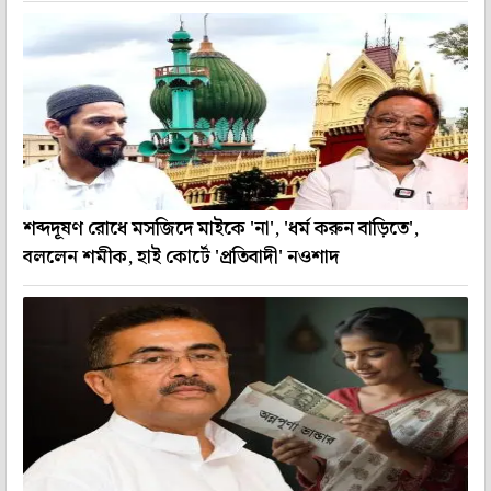
শব্দদূষণ রোধে মসজিদে মাইকে 'না', 'ধর্ম করুন বাড়িতে',
বললেন শমীক, হাই কোর্টে 'প্রতিবাদী' নওশাদ