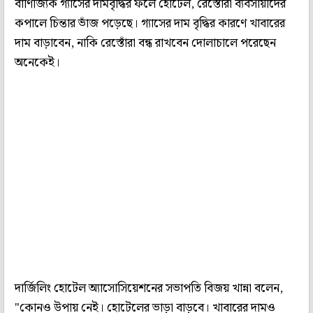
বাণিজ্যিক গ্যাসের দামবৃদ্ধির ফলে হোটেল, রেস্তোঁরা ব্যবসায়ীদের
কপালে চিন্তার ভাঁজ পড়েছে। গ্যাসের দাম বৃদ্ধির কারণে খাবারের
দাম বাড়াবেন, নাকি রেস্তোঁরা বন্ধ রাখবেন দোলাচালে পরেছেন
অনেকেই।
দার্জিলিং হোটেল অ্যাসোসিয়েশনের সভাপতি বিজয় খান্না বলেন,
"কোনও উপায় নেই। হোটেলের ভাড়া বাড়বে। খাবারের দামও