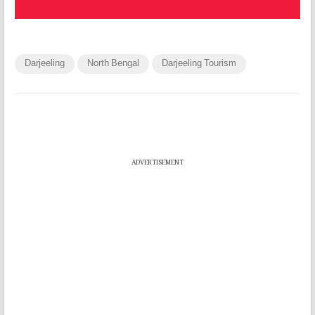
Darjeeling
North Bengal
Darjeeling Tourism
ADVERTISEMENT