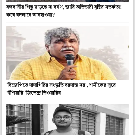
বঙ্গবাসীর পিছু ছাড়ছে না বর্ষণ, জারি অতিভারী বৃষ্টির সতর্কতা!
কবে বদলাবে আবহাওয়া?
'বিজেপিতে দাদাগিরির সংস্কৃতি বরদাস্ত নয়', শমীকের সুরে
'হুঁশিয়ারি' জিতেন্দ্র তিওয়ারির