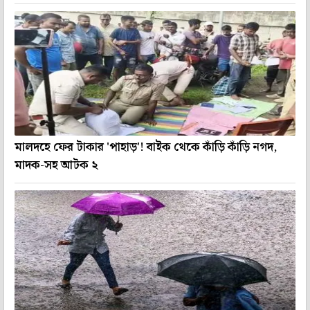
মালদহে ফের টাকার 'পাহাড়'! বাইক থেকে কাঁড়ি কাঁড়ি নগদ,
মাদক-সহ আটক ২