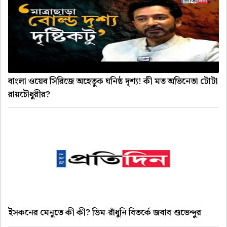
বাংলা ওয়েব সিরিজে অহেতুক ঘনিষ্ঠ দৃশ্য! কী মত অভিনেতা টোটা
রায়চৌধুরীর?
ইসকনের মেনুতে কী কী? ডিম-রাঁধুনি বিতর্কে জবাব শুভেন্দুর