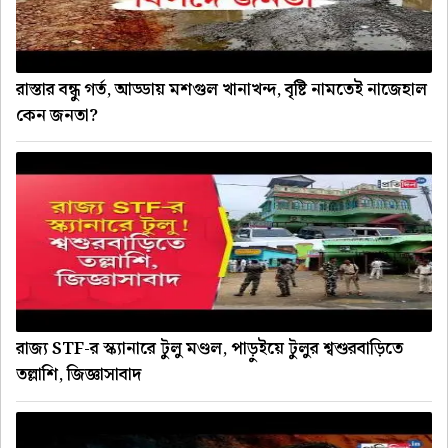
রাস্তার বন্ধু গর্ত, আড্ডায় মশগুল খানাখন্দ, বৃষ্টি নামতেই নাজেহাল
কেন জনতা?
রাজ্য STF-র স্ক্যানারে টুলু মণ্ডল, পাড়ুইয়ে টুলুর শ্বশুরবাড়িতে
তল্লাশি, জিজ্ঞাসাবাদ