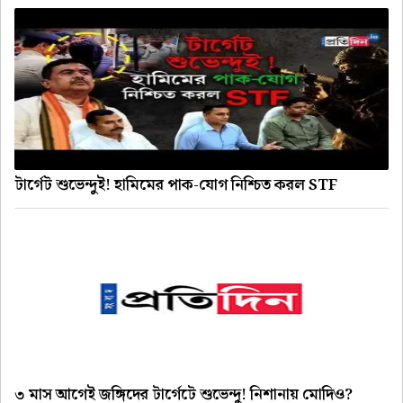
টার্গেট শুভেন্দুই! হামিমের পাক-যোগ নিশ্চিত করল STF
৩ মাস আগেই জঙ্গিদের টার্গেটে শুভেন্দু! নিশানায় মোদিও?