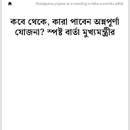
ভিডিও
Annapurna yojana at a meeting in falta suvendu adhikari c
কবে থেকে, কারা পাবেন অন্নপূর্ণা
যোজনা? স্পষ্ট বার্তা মুখ্যমন্ত্রীর