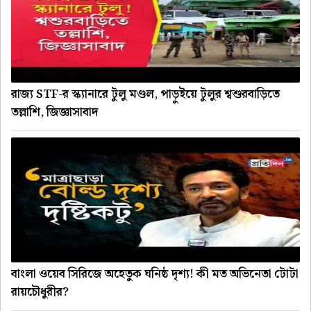
রাজ্য STF-র স্ক্যানারে টুলু মণ্ডল, পাড়ুইয়ে টুলুর শ্বশুরবাড়িতে
তল্লাশি, জিজ্ঞাসাবাদ
বাংলা ওয়েব সিরিজে অহেতুক ঘনিষ্ঠ দৃশ্য! কী মত অভিনেতা টোটা
রায়চৌধুরীর?