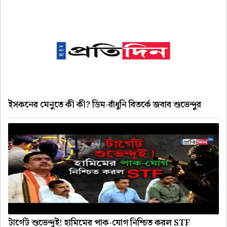
ইসকনের মেনুতে কী কী? ডিম-রাঁধুনি বিতর্কে জবাব শুভেন্দুর
টার্গেট শুভেন্দুই! হামিমের পাক-যোগ নিশ্চিত করল STF