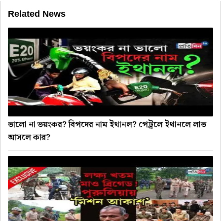
Related News
ভালো না ভয়ংকর? বিপদের নাম ইথানল? পেট্রলে ইথানলে লাভ
আসলে কার?