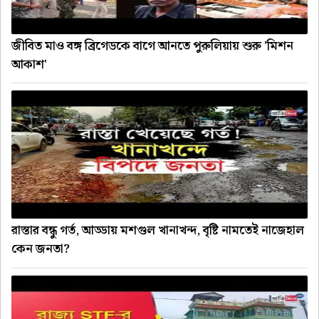
জীবিত মাও বঙ্গ ব্রিগেডকে বাগে আনতে পুরুলিয়ায় শুরু 'মিশন
আকাশ'
রাস্তার বন্ধু গর্ত, আড্ডায় মশগুল খানাখন্দ, বৃষ্টি নামতেই নাজেহাল
কেন জনতা?