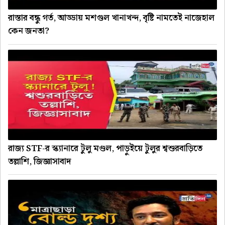
রাস্তার বন্ধু গর্ত, আড্ডায় মশগুল খানাখন্দ, বৃষ্টি নামতেই নাজেহাল
কেন জনতা?
রাজ্য STF-র স্ক্যানারে টুলু মণ্ডল, পাড়ুইয়ে টুলুর শ্বশুরবাড়িতে
তল্লাশি, জিজ্ঞাসাবাদ