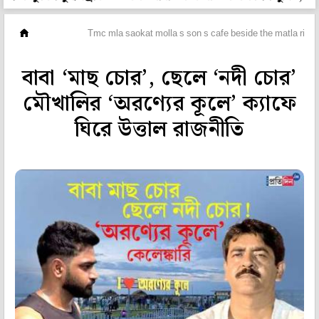
ভিডিও
Tmc mla saokat molla s son s cafe beside the matla river w
বাবা ‘মাছ চোর’, ছেলে ‘নদী চোর’
মৌখালির ‘অরণ্যের কূলে’ ক্যাফে
ঘিরে উত্তাল রাজনীতি