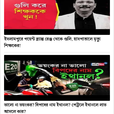
ইসলামপুরে পয়েন্ট ব্ল্যাঙ্ক রেঞ্জ থেকে গুলি, হাসপাতালে মৃত্যু
শিক্ষকের!
ভালো না ভয়ংকর? বিপদের নাম ইথানল? পেট্রলে ইথানলে লাভ
আসলে কার?