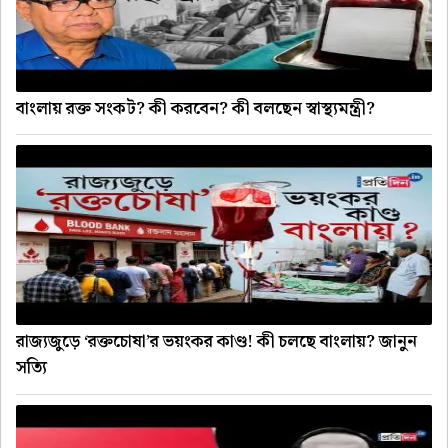
বাংলায় রক্ত সংকট? কী করবেন? কী বলছেন স্বাস্থ্যমন্ত্রী?
রাজ্যজুড়ে ‘রক্তচোষা’র ভয়ংকর কাণ্ড! কী চলছে বাংলায়? জানুন
সত্যি