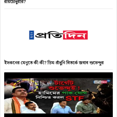
রায়চৌধুরীর?
ইসকনের মেনুতে কী কী? ডিম-রাঁধুনি বিতর্কে জবাব শুভেন্দুর