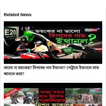
Related News
ভালো না ভয়ংকর? বিপদের নাম ইথানল? পেট্রলে ইথানলে লাভ
আসলে কার?