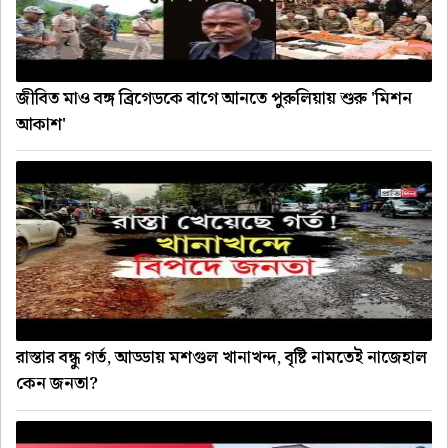
জীবিত মাও বঙ্গ ব্রিগেডকে বাগে আনতে পুরুলিয়ায় শুরু 'মিশন
আকাশ'
রাস্তার বন্ধু গর্ত, আড্ডায় মশগুল খানাখন্দ, বৃষ্টি নামতেই নাজেহাল
কেন জনতা?