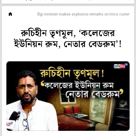
ভিডিও
Bjp minister makes explosive remarks on tmcs current cr
রুচিহীন তৃণমূল, ‘কলেজের
ইউনিয়ন রুম, নেতার বেডরুম’!