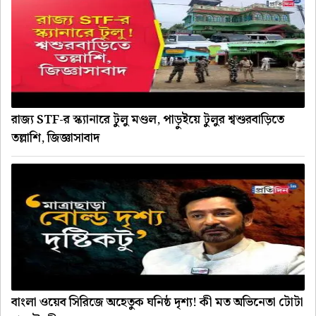
রাজ্য STF-র স্ক্যানারে টুলু মণ্ডল, পাড়ুইয়ে টুলুর শ্বশুরবাড়িতে
তল্লাশি, জিজ্ঞাসাবাদ
বাংলা ওয়েব সিরিজে অহেতুক ঘনিষ্ঠ দৃশ্য! কী মত অভিনেতা টোটা