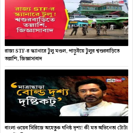
রাজ্য STF-র স্ক্যানারে টুলু মণ্ডল, পাড়ুইয়ে টুলুর শ্বশুরবাড়িতে
তল্লাশি, জিজ্ঞাসাবাদ
বাংলা ওয়েব সিরিজে অহেতুক ঘনিষ্ঠ দৃশ্য! কী মত অভিনেতা টোটা