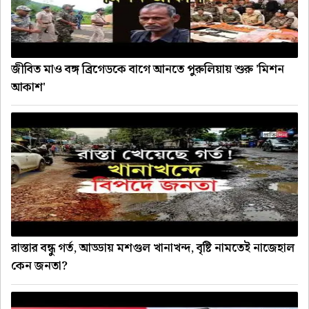
জীবিত মাও বঙ্গ ব্রিগেডকে বাগে আনতে পুরুলিয়ায় শুরু 'মিশন
আকাশ'
রাস্তার বন্ধু গর্ত, আড্ডায় মশগুল খানাখন্দ, বৃষ্টি নামতেই নাজেহাল
কেন জনতা?