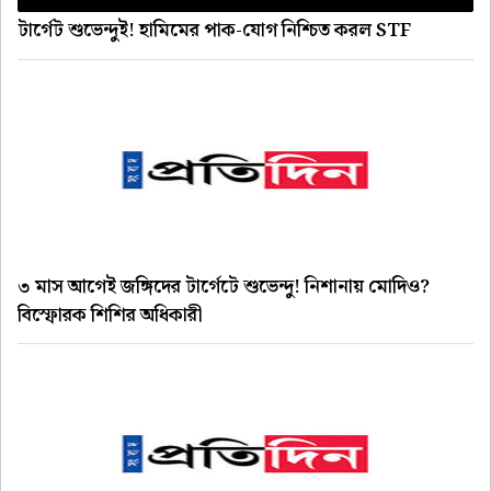
টার্গেট শুভেন্দুই! হামিমের পাক-যোগ নিশ্চিত করল STF
৩ মাস আগেই জঙ্গিদের টার্গেটে শুভেন্দু! নিশানায় মোদিও?
বিস্ফোরক শিশির অধিকারী