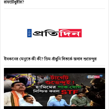
রায়চৌধুরীর?
ইসকনের মেনুতে কী কী? ডিম-রাঁধুনি বিতর্কে জবাব শুভেন্দুর