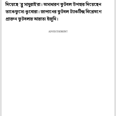
দিয়েছে 'ব্লু সামুরাই'রা। অসাধারণ ফুটবল উপহার দিয়েছেন
তাকেফুসো কুবোরা। জাপানের ফুটবল ট্যাকটিক্স বিশ্লেষণে
প্রাক্তন ফুটবলার আরাতা ইজুমি।
ADVERTISEMENT