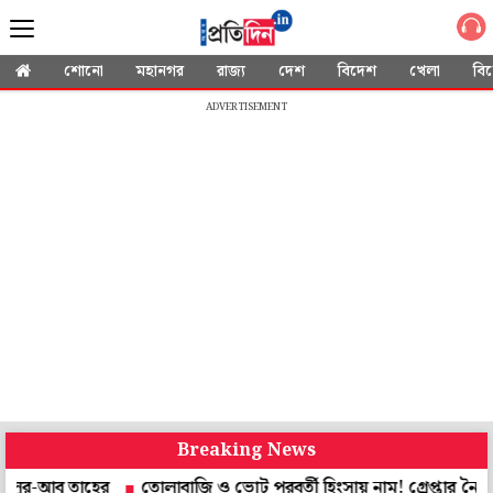
শোনো
মহানগর
রাজ্য
দেশ
বিদেশ
খেলা
বি
ADVERTISEMENT
Breaking News
 তাহের
তোলাবাজি ও ভোট পরবর্তী হিংসায় নাম! গ্রেপ্তার নৈহাটির প্রাক্ত