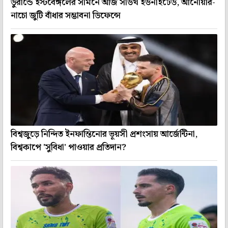
ডুরান্ডে ইস্টবেঙ্গলের সামনে আজ সাউথ ইউনাইটেড, আনোয়ার-
নাচো জুটি বাঁধার সম্ভাবনা ডিফেন্সে
বিশ্বজুড়ে নিন্দিত ইনফান্তিনোর ভূয়সী প্রশংসায় আর্জেন্টিনা,
বিশ্বকাপে 'সুবিধা' পাওয়ার প্রতিদান?