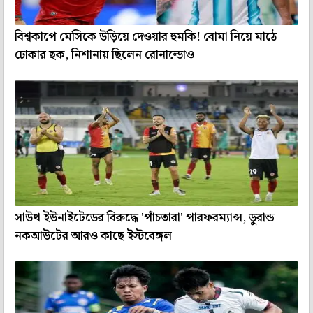
বিশ্বকাপে মেসিকে উড়িয়ে দেওয়ার হুমকি! বোমা নিয়ে মাঠে
ঢোকার ছক, নিশানায় ছিলেন রোনাল্ডোও
সাউথ ইউনাইটেডের বিরুদ্ধে 'পাঁচতারা' পারফরম্যান্স, ডুরান্ড
নকআউটের আরও কাছে ইস্টবেঙ্গল