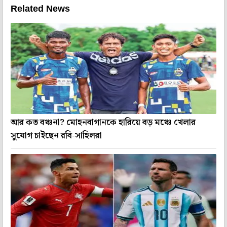
Related News
আর কত বঞ্চনা? মোহনবাগানকে হারিয়ে বড় মঞ্চে খেলার
সুযোগ চাইছেন রবি-সাহিলরা