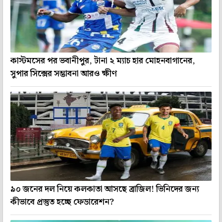
কাস্টমসের পর ভবানীপুর, টানা ২ ম্যাচ হার মোহনবাগানের,
সুপার সিক্সের সম্ভাবনা আরও ক্ষীণ
৯০ জনের দল নিয়ে কলকাতা আসছে ব্রাজিল! ভিনিদের জন্য
কীভাবে প্রস্তুত হচ্ছে ফেডারেশন?