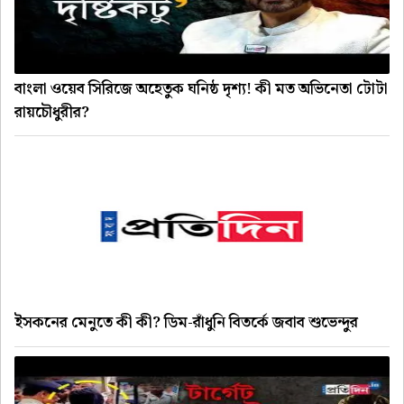
বাংলা ওয়েব সিরিজে অহেতুক ঘনিষ্ঠ দৃশ্য! কী মত অভিনেতা টোটা
রায়চৌধুরীর?
ইসকনের মেনুতে কী কী? ডিম-রাঁধুনি বিতর্কে জবাব শুভেন্দুর