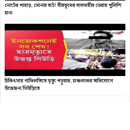
নোটের পাহাড়, সোনার বাট! বীরভূমের ব্যবসায়ীর ডেরায় পুলিশি
হানা
চিকিৎসায় গাফিলতিতে মৃত্যু পড়ুয়ার, চাঞ্চল্যকর অভিযোগে
উত্তেজনা সিউড়িতে