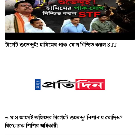
টার্গেট শুভেন্দুই! হামিমের পাক-যোগ নিশ্চিত করল STF
৩ মাস আগেই জঙ্গিদের টার্গেটে শুভেন্দু! নিশানায় মোদিও?
বিস্ফোরক শিশির অধিকারী