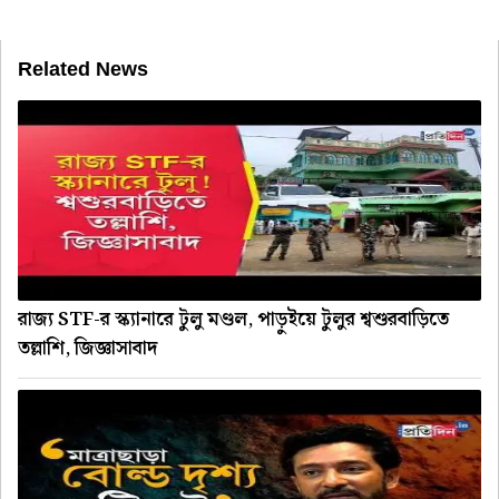
Related News
রাজ্য STF-র স্ক্যানারে টুলু মণ্ডল, পাড়ুইয়ে টুলুর শ্বশুরবাড়িতে
তল্লাশি, জিজ্ঞাসাবাদ