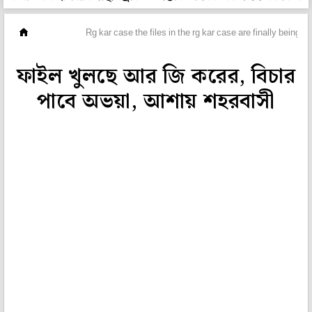
ভিডিও
Rg kar case the files in the rg kar case are finally being 
ফাইল খুলছে আর জি করের, বিচার
পাবে অভয়া, আশায় শহরবাসী