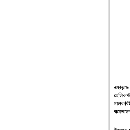
এছাড়াও 
হেলিকপ্ট
চালকবিহী
ক্ষমতাসম