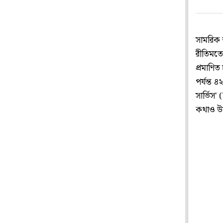
সামরিক 
রীতিমতো
প্রমাণিত
পর্যন্ত 
সার্ভিস'
কথাও উল