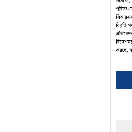
উল্লেখ্য,
পরিসংখ্যা
সিআরএস স
বিবৃতি প
প্রতিবে
বিদেশমন
করছে, যদ