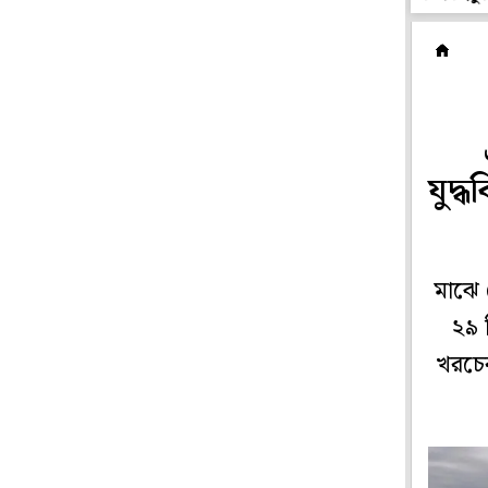
ব
যুদ্
মাঝে 
২৯ 
খরচের