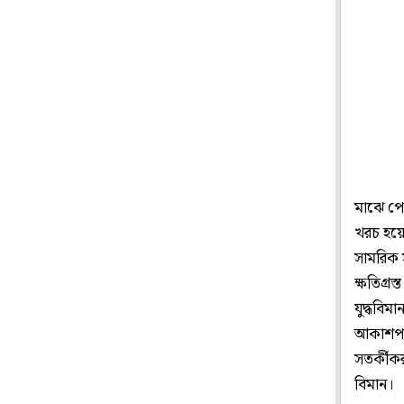
মাঝে পেন
খরচ হয়েছ
সামরিক 
ক্ষতিগ্
যুদ্ধবিম
আকাশপথে
সতর্কীকর
বিমান।