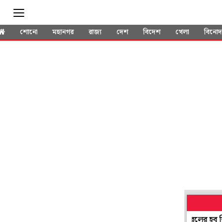
শোনো
মহানগর
রাজ্য
দেশ
বিদেশ
খেলা
বিনো
ষায় পাশ করলেও নিয়োগ হয়নি, 'ঘাস খেয়ে' প্রতিবাদ কেরলের হবু শিক্ষকদে