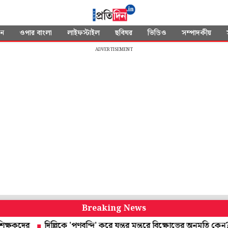
দন
ওপার বাংলা
লাইফস্টাইল
ছবিঘর
ভিডিও
সম্পাদকীয়
ADVERTISEMENT
Breaking News
র
দিল্লিকে 'পণবন্দি' করে যন্তর মন্তরে বিক্ষোভের অনুমতি কেন? কেন্দ্রকে প