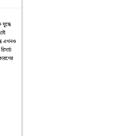
ুদ্ধে
থাই
দ্ধে এখনও
রিসার্চ
 কারণের