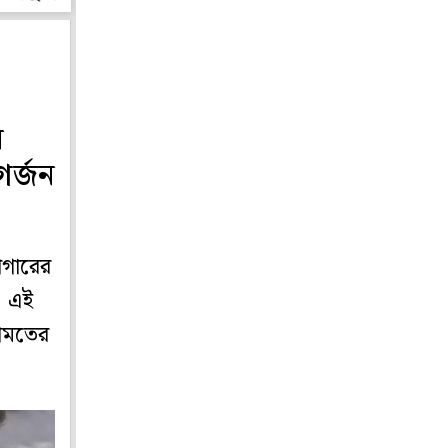
ন
গর্জন
াগারের
, এই
রামতের