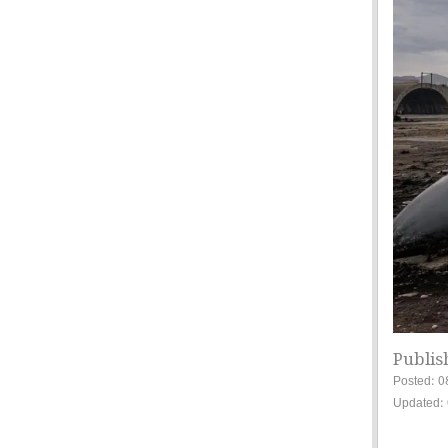
Publis
Posted: 0
Updated: