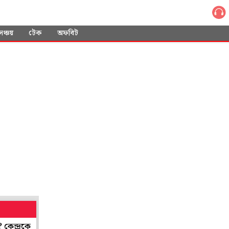
সঞ্চয়
টেক
অফবিট
্রশ্ন হাই কোর্টের
বর্ষার ঘন জঙ্গলে গা ঢাকা দেওয়া সুবিধার! মাওবাদীদে