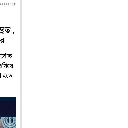
ebanon strikes
্থতা,
ের
বোচ্চ
 এগিয়ে
া হতে