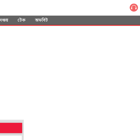
সঞ্চয়
টেক
অফবিট