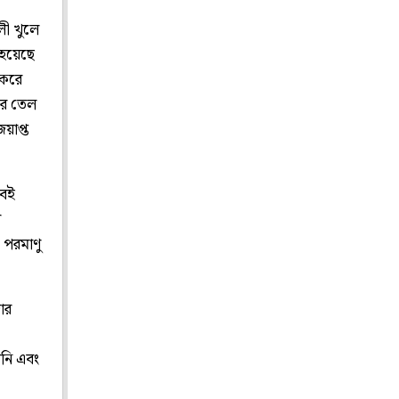
লী খুলে
 হয়েছে
 করে
রে তেল
য়াপ্ত
বেই
ে
 পরমাণু
োর
ানি এবং