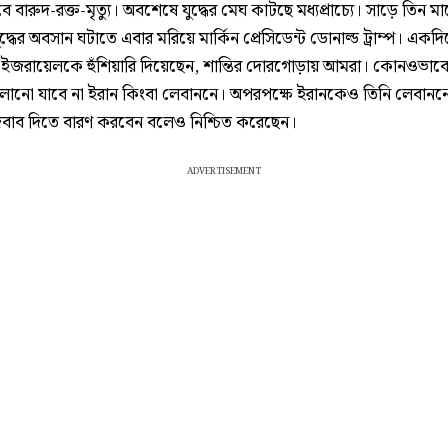
 বারুদ-রক্ত-মৃত্যু। অবশেষে যুদ্ধের মেঘ কাটছে মধ্যপ্রাচ্যে। সাড়ে তিন ম
র যুদ্ধের অবসান ঘটাতে এবার মরিয়ে মার্কিন প্রেসিডেন্ট ডোনাল্ড ট্রাম্প। এক
্ধু ইজরায়েলকে হুঁশিয়ারি দিয়েছেন, শান্তির দোরগোড়ায় আমরা। কোনওভা
ালানো যাবে না ইরান কিংবা লেবাননে। অপরপক্ষে ইরানকেও তিনি লেবানন
বাব দিতে বারণ করবেন বলেও নিশ্চিত করেছেন।
ADVERTISEMENT