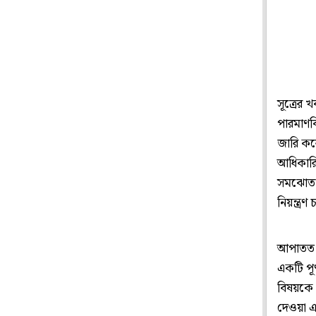
সূত্রের 
পারমাণব
জারি কর
আধিকারি
সমঝোতার 
নিয়ন্ত্র
আপাতত এ
একটি পূর
বিষয়কে গ
দেওয়া এ