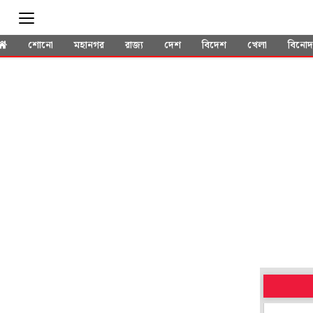
শোনো
মহানগর
রাজ্য
দেশ
বিদেশ
খেলা
বিনো