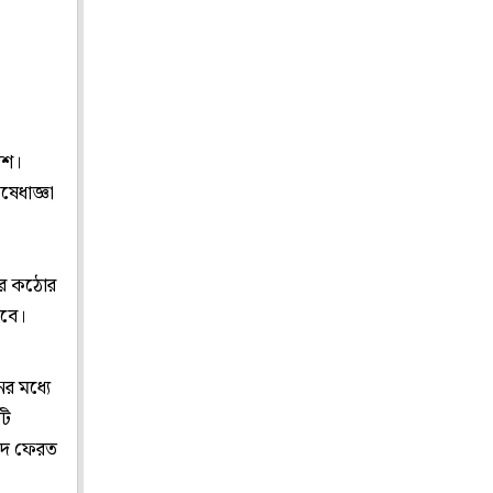
দেশ।
ষেধাজ্ঞা
উপর কঠোর
হবে।
র মধ্যে
টি
্পদ ফেরত