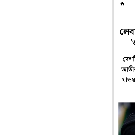
ব
লেবা
'
দেশট
জাতীয়
যাওয়