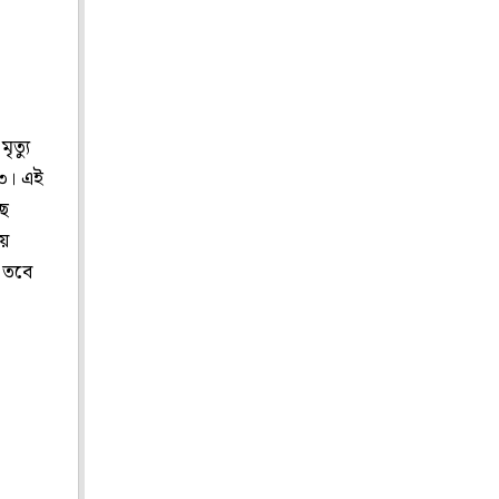
ৃত্যু
৮৩। এই
ছে
ীয়
। তবে