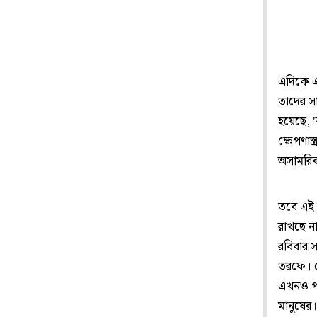
এদিকে এ
তাদের স
হয়েছে, '
ক্ষেপণাস
অসামরিক
তবে এই 
রাখছে ন
রবিবার 
তরফে। স
এখনও পর
মানুষের।