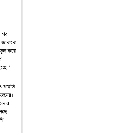
র পর
ে জানানো
ে ভুল করে
ধ
্ছে।'
ও খামতি
৯ জনের।
সেনার
বলছে
শি