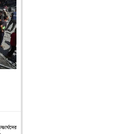
্ণার্থদের