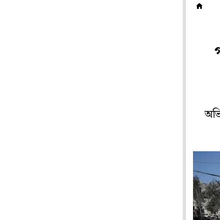
ব
অভি