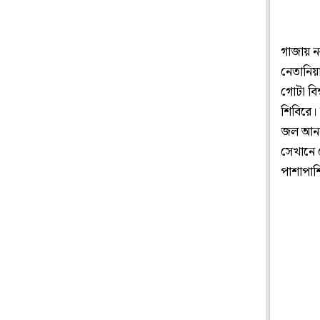
গাজায় নর
নেতানিয়া
গোটা বিশ
শিবিরে। 
জল আনতে
সেখানে ক
পাশাপা