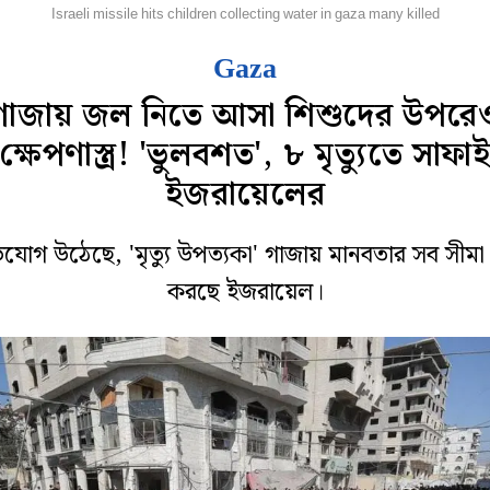
িদেশ
Israeli missile hits children collecting water in gaza many killed
Gaza
গাজায় জল নিতে আসা শিশুদের উপরে
ক্ষেপণাস্ত্র! 'ভুলবশত', ৮ মৃত্যুতে সাফা
ইজরায়েলের
যোগ উঠেছে, 'মৃত্যু উপত্যকা' গাজায় মানবতার সব সীমা
করছে ইজরায়েল।