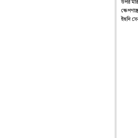
উপর মার
ক্ষেপণাস
ইহুদি সে