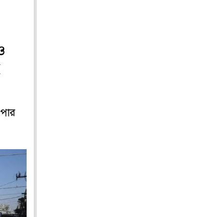
ও
ই
 পার