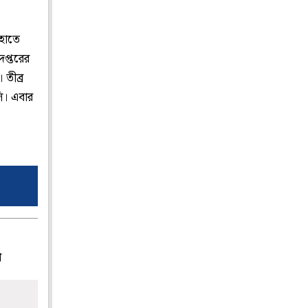
 হাতে
দপ্তরের
 তীব্র
ি। এবার
প