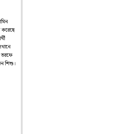
জামিন
ধি করেছে
্থী
সেখানে
র তরফে
 জন শিশু।