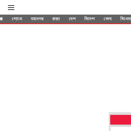
শোনো
মহানগর
রাজ্য
দেশ
বিদেশ
খেলা
বিনো