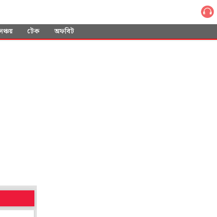
সঞ্চয়
টেক
অফবিট