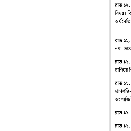
রাত ১২
বিষয়। ব
অর্থনৈতি
রাত ১২
নয়। তবে
রাত ১১
চাপিয়ে 
রাত ১১
প্রাণশক্
অপোজিট
রাত ১১
রাত ১১