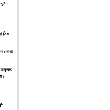
ন্তরীণ
ই
লা ঠিক
ের বোঝা
অফুরন্ত
জি।
রী।