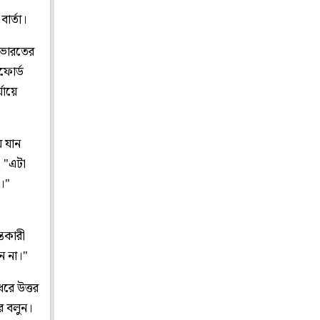
বার্তা।
"ভারতের
োর্ড
যায়ে
য় যান
 "এটা
।"
্তকারী
ন না।"
 ধরে উত্তর
র বলুন।