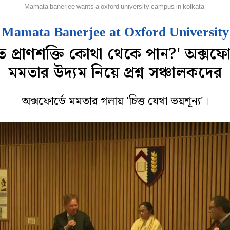
িদেশ
Mamata banerjee wants a oxford university campus in kolkata
Mamata Banerjee at Oxford University
ত প্রাণশক্তি কোথা থেকে পান?' অক্সফোর
মমতার উদ্যম নিয়ে প্রশ্ন সঞ্চালকদের
অক্সফোর্ডে মমতার গলায় 'চিত্ত যেথা ভয়শূন্য'।