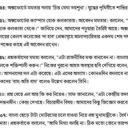
৫৪:
অক্সফোর্ডে মমতার গলায় 'চিত্ত যেথা ভয়শূন্য'। যুদ্ধের পৃথিবীতে শান্তির 
৫১:
অক্সফোর্ডের ক্যাম্পাস হোক কলকাতায়। আবেদন মমতার। বললেন, 
হোক কলকাতা থেকে।" জানিয়ে দেন, আমাদের পড়ুয়ারা তৈরিই আছে। অক্সফ
‌্যালয়ের কেলগ কলেজের ‘দ‌্য হাব’ প্রেক্ষাগৃহে আলাপচারিতার একদম শেষ পর্
তৃপক্ষের কাছে এই আবেদন রাখেন।
৪২:
প্রশ্নকর্তাদের মমতা বললেন, "এটা রাজনীতির মঞ্চ বানাবেন না। বাংলা
লকে শক্তিশালী করুন।" নিজের পুরনো আহত অবস্থার ছবি দেখিয়ে বলেন,
। আপনাদের দল এটা করেছে। এটা এদের অভ্যাস। কোনওদিন বদলাবে না
কদের 'বাম-অতি বাম' বলেও উল্লেখ করলেন তিনি।
০: প্রশ্ন ধেয়ে এল আর জি কর নিয়েও। সাফ জানালেন, "এটা কেন্দ্রীয় তদন
তদন্তনাধীন। কেন্দ্র দেখছে। বিচারাধীন বিষয়। আমাদের কিছু জিজ্ঞেস করবে
.৩৭:
বাংলা ছেড়ে টাটা মোটরসের চলে যাওয়া নিয়ে প্রশ্ন মুখ্যমন্ত্রীকে। ধৈর্য
মতা। প্রশ্নকর্তাকে বললেন, "আমি মিথ্যা বলছি না। ঠিক মতো জেনে তারপ