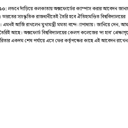
.১০:
লন্ডনে দাঁড়িয়ে কলকাতায় অক্সফোর্ডের ক্যাম্পাস করার আবেদন জান
্রী। ভারতের সাংস্কৃতিক রাজধানীতেই তৈরি হবে ঐতিহ‌্যমণ্ডিত বিশ্ববিদ‌্যালয়ের
াস। এমনই আর্জি রাখলেন মুখ‌্যমন্ত্রী মমতা বন্দে‌্যাপাধ‌্যায়। জানিয়ে দেন, আ
 তৈরিই আছে। অক্সফোর্ড বিশ্ববিদ‌্যালয়ের কেলগ কলেজের ‘দ‌্য হাব’ প্রেক্ষাগৃ
িতার একদম শেষ পর্যায়ে এসে ফের কর্তৃপক্ষের কাছে এই আবেদন রাখে