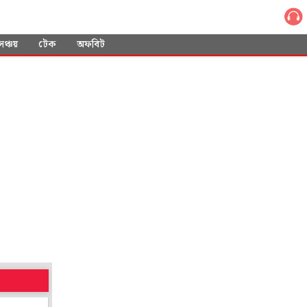
সঞ্চয়
টেক
অফবিট