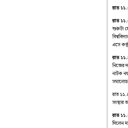
রাত ১১.
রাত ১১.
শুরুটা 
বিশ্ববিদ
এসে কর্
রাত ১১.
নিজের দ
নাটক নয়
সমালোচ
রাত ১১.৪
সংস্থার 
রাত ১১
দিলেন ম