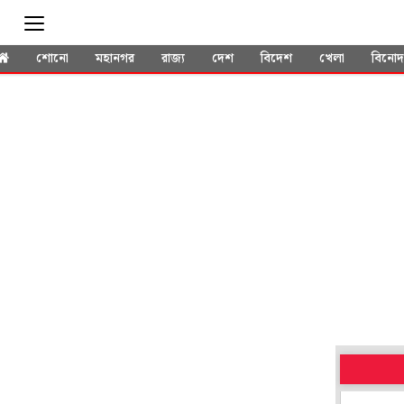
শোনো
মহানগর
রাজ্য
দেশ
বিদেশ
খেলা
বিনো