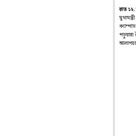
রাত ১২
মুখ্যমন্ত
ক‌্যাম্প
পড়ুয়ারা
আলাপচার