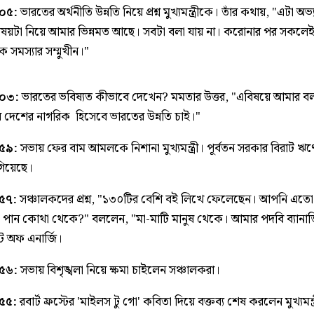
.০৫:
ভারতের অর্থনীতি উন্নতি নিয়ে প্রশ্ন মুখ্যমন্ত্রীকে। তাঁর কথায়, "এটা অভ্য
িষয়টা নিয়ে আমার ভিন্নমত আছে। সবটা বলা যায় না। করোনার পর সকলে
ক সমস্যার সম্মুখীন।"
.০৩:
ভারতের ভবিষ্যত কীভাবে দেখেন? মমতার উত্তর, "এবিষয়ে আমার ব
 দেশের নাগরিক হিসেবে ভারতের উন্নতি চাই।"
.৫৯:
সভায় ফের বাম আমলকে নিশানা মুখ্যমন্ত্রী। পূর্বতন সরকার বিরাট ঋণ
গিয়েছে।
.৫৭:
সঞ্চালকদের প্রশ্ন, "১৩০টির বেশি বই লিখে ফেলেছেন। আপনি এতো 
তি পান কোথা থেকে?" বললেন, "মা-মাটি মানুষ থেকে। আমার পদবি ব্যানার্
 অফ এনার্জি।
.৫৬:
সভায় বিশৃঙ্খলা নিয়ে ক্ষমা চাইলেন সঞ্চালকরা।
.৫৫:
রবার্ট ফ্রস্টের 'মাইলস টু গো' কবিতা দিয়ে বক্তব্য শেষ করলেন মুখ্যমন্ত্