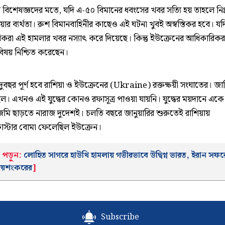
ান বিশেষজ্ঞদের মতে, যদি এ-৫০ বিমানের ধবংসের খবর সত্যি হয় তাহলে নিঃ
য়ার ব্যর্থতা। রুশ বিমানবাহিনীর কাছেও এই ঘটনা খুবই অস্বস্তিকর হবে। য
করা এই হামলার খবর নস্যাৎ করে দিয়েছে। কিন্তু ইউক্রেনের আধিকারিক
বিষয় নিশ্চিত করেছেন।
, দুবছর পূর্ণ হবে রাশিয়া ও ইউক্রেনের (Ukraine) রক্তক্ষয়ী সংঘাতের। জা
িছিল। এখনও এই যুদ্ধের কোনও রফাসূত্র পাওয়া যায়নি। যুদ্ধের ময়দানে এ
মি ছাড়তে নারাজ দুদেশই। চলতি বছরে জানুয়ারির শুরুতেই রাশিয়ায়
’ক্লাস্টার বোমা ফেলেছিল ইউক্রেন।
পড়ুন:
লোহিত সাগরে হাউথি হামলায় গভীরভাবে উদ্বিগ্ন ভারত, ইরান সফর
 জয়শংকরের
]
Subscribe