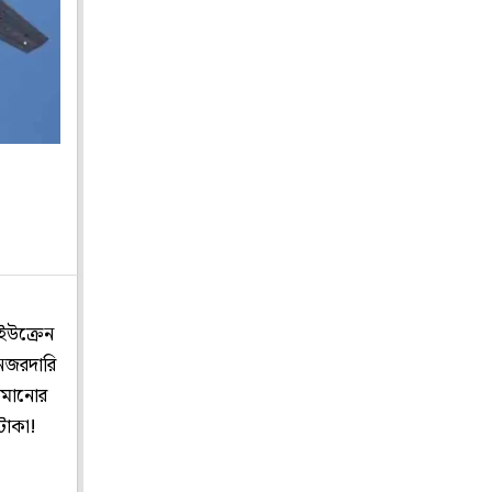
ইউক্রেন
 নজরদারি
ামানোর
টি টাকা!