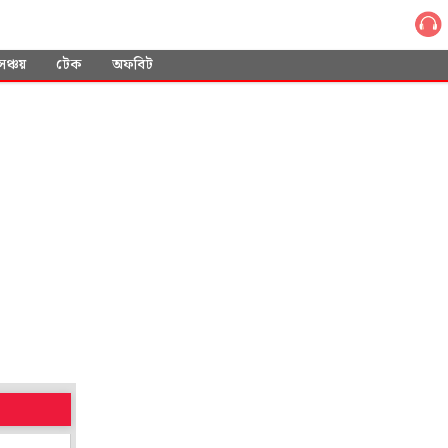
সঞ্চয়
টেক
অফবিট