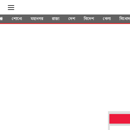
শোনো
মহানগর
রাজ্য
দেশ
বিদেশ
খেলা
বিনো