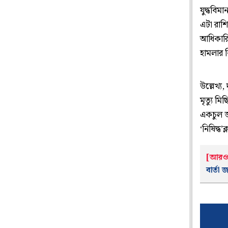
যুদ্ধবিম
এটা রাশি
আধিকারি
হামলার 
উল্লেখ্য
মৃত্যু ম
একচুল জ
‘নিষিদ্ধ
[আরও 
বার্তা