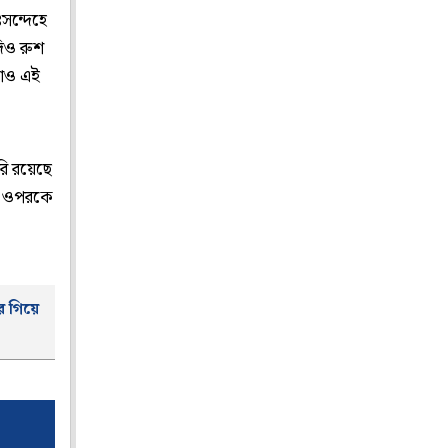
সন্দেহে
দিও রুশ
রাও এই
রি রয়েছে
কে ওপরকে
ে গিয়ে