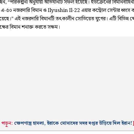
েন, “পরিকল্পনা অনুযায়ী অভিযানটি সফল হয়েছে। ইউক্রেনের বিমানবাহিন
ার এ-৫০ নজরদারি বিমান ও Ilyushin Il-22 এয়ার কন্ট্রোল সেন্টার ধ্বংস 
েছে।” এই নজরদারি বিমানটি তৎকালীন সোভিয়েত যুগের। এটি বিভিন্ন ক্ষেপ
ক্ষের বিমান শনাক্ত করতে সক্ষম।
 পড়ুন:
ক্ষেপণাস্ত্র হামলা, ইরাকে মোসাদের সদর দপ্তর উড়িয়ে দিল ইরান!