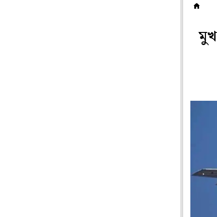
ব
মুখ