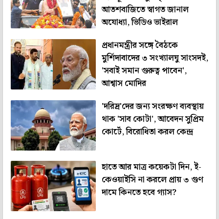
আতশবাজিতে স্বাগত জানাল
অযোধ্যা, ভিডিও ভাইরাল
প্রধানমন্ত্রীর সঙ্গে বৈঠকে
মুর্শিদাবাদের ৩ সংখ্যালঘু সাংসদই,
'সবাই সমান গুরুত্ব পাবেন',
আশ্বাস মোদির
'দরিদ্র'দের জন্য সংরক্ষণ ব্যবস্থায়
থাক 'সাব কোটা', আবেদন সুপ্রিম
কোর্টে, বিরোধিতা করল কেন্দ্র
হাতে আর মাত্র কয়েকটা দিন, ই-
কেওয়াইসি না করলে প্রায় ৩ গুণ
দামে কিনতে হবে গ্যাস?