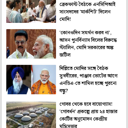
ব্রেকফাস্ট বৈঠকে এনসিপিআই
সাংসদদের 'মার্কশিট' দিলেন
মোদি!
'কোনওদিন সমর্থন করব না',
আসন পুনর্বিন্যাস বিলের বিরুদ্ধে
স্ট্যালিন, মোদি সরকারের অঙ্ক
জটিল
দিল্লিতে মোদির সঙ্গে বৈঠক
সুখবীরের, পাঞ্জাব ভোটের আগে
এনডিএ-তে শামিল হচ্ছে পুরনো
বন্ধু?
গোবর থেকে হবে বায়োগ্যাস!
'গোবর্ধন' প্রকল্পে প্রায় ২৪ হাজার
কোটির অনুমোদন কেন্দ্রীয়
মন্ত্রিসভার