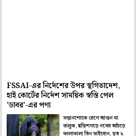
FSSAI-এর নির্দেশের উপর স্থগিতাদেশ,
হাই কোর্টের নির্দেশ সাময়িক স্বস্তি পেল
'ডাবর'-এর পণ্য
সন্তানশোকে রেগে আগুন মা
ভালুক, ছত্তিশগড়ে নখের আঁচড়ে
ফালাফালা তিন ভাইবোন, মৃত ২