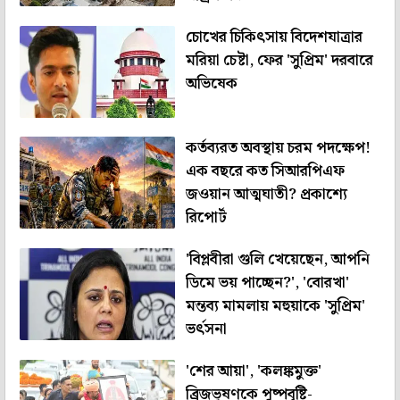
চোখের চিকিৎসায় বিদেশযাত্রার
মরিয়া চেষ্টা, ফের 'সুপ্রিম' দরবারে
অভিষেক
কর্তব্যরত অবস্থায় চরম পদক্ষেপ!
এক বছরে কত সিআরপিএফ
জওয়ান আত্মঘাতী? প্রকাশ্যে
রিপোর্ট
'বিপ্লবীরা গুলি খেয়েছেন, আপনি
ডিমে ভয় পাচ্ছেন?', 'বোরখা'
মন্তব্য মামলায় মহুয়াকে 'সুপ্রিম'
ভর্ৎসনা
'শের আয়া', 'কলঙ্কমুক্ত'
ব্রিজভূষণকে পুষ্পবৃষ্টি-