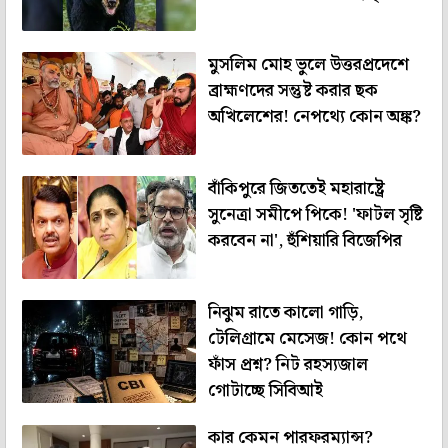
মুসলিম মোহ ভুলে উত্তরপ্রদেশে
ব্রাহ্মণদের সন্তুষ্ট করার ছক
অখিলেশের! নেপথ্যে কোন অঙ্ক?
বাঁকিপুরে জিততেই মহারাষ্ট্রে
সুনেত্রা সমীপে পিকে! 'ফাটল সৃষ্টি
করবেন না', হুঁশিয়ারি বিজেপির
নিঝুম রাতে কালো গাড়ি,
টেলিগ্রামে মেসেজ! কোন পথে
ফাঁস প্রশ্ন? নিট রহস্যজাল
গোটাচ্ছে সিবিআই
কার কেমন পারফরম্যান্স?