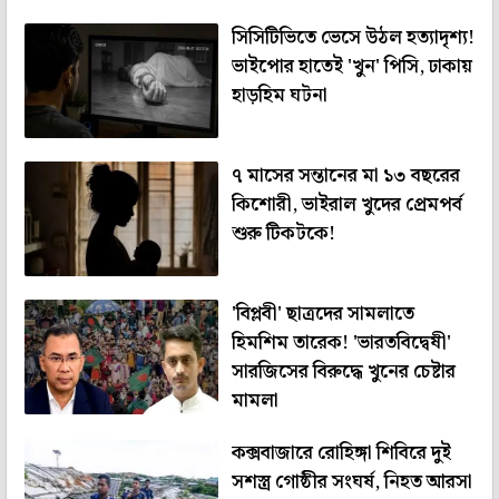
সিসিটিভিতে ভেসে উঠল হত্যাদৃশ্য!
ভাইপোর হাতেই 'খুন' পিসি, ঢাকায়
হাড়হিম ঘটনা
৭ মাসের সন্তানের মা ১৩ বছরের
কিশোরী, ভাইরাল খুদের প্রেমপর্ব
শুরু টিকটকে!
'বিপ্লবী' ছাত্রদের সামলাতে
হিমশিম তারেক! 'ভারতবিদ্বেষী'
সারজিসের বিরুদ্ধে খুনের চেষ্টার
মামলা
কক্সবাজারে রোহিঙ্গা শিবিরে দুই
সশস্ত্র গোষ্ঠীর সংঘর্ষ, নিহত আরসা