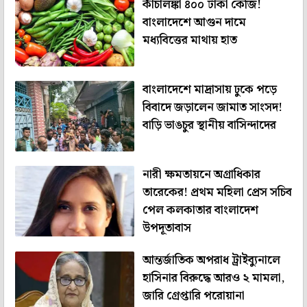
কাঁচালঙ্কা ৪০০ টাকা কেজি!
বাংলাদেশে আগুন দামে
মধ্যবিত্তের মাথায় হাত
বাংলাদেশে মাদ্রাসায় ঢুকে পড়ে
বিবাদে জড়ালেন জামাত সাংসদ!
বাড়ি ভাঙচুর স্থানীয় বাসিন্দাদের
নারী ক্ষমতায়নে অগ্রাধিকার
তারেকের! প্রথম মহিলা প্রেস সচিব
পেল কলকাতার বাংলাদেশ
উপদূতাবাস
আন্তর্জাতিক অপরাধ ট্রাইব্যুনালে
হাসিনার বিরুদ্ধে আরও ২ মামলা,
জারি গ্রেপ্তারি পরোয়ানা