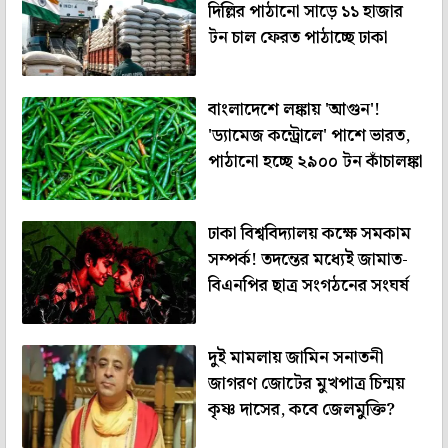
দিল্লির পাঠানো সাড়ে ১১ হাজার
টন চাল ফেরত পাঠাচ্ছে ঢাকা
বাংলাদেশে লঙ্কায় 'আগুন'!
'ড্যামেজ কন্ট্রোলে' পাশে ভারত,
পাঠানো হচ্ছে ২৯০০ টন কাঁচালঙ্কা
ঢাকা বিশ্ববিদ্যালয় কক্ষে সমকাম
সম্পর্ক! তদন্তের মধ্যেই জামাত-
বিএনপির ছাত্র সংগঠনের সংঘর্ষ
দুই মামলায় জামিন সনাতনী
জাগরণ জোটের মুখপাত্র চিন্ময়
কৃষ্ণ দাসের, কবে জেলমুক্তি?