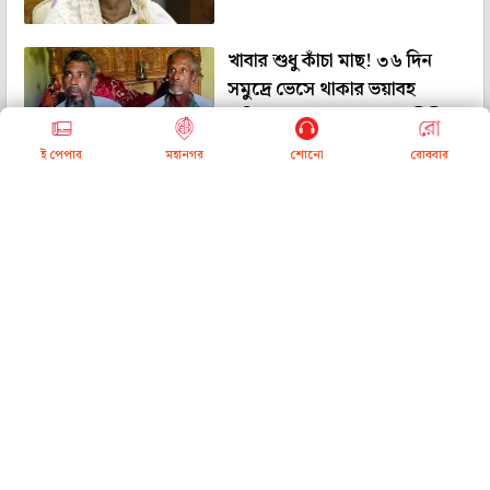
খাবার শুধু কাঁচা মাছ! ৩৬ দিন
সমুদ্রে ভেসে থাকার ভয়াবহ
অভিজ্ঞতা জানালেন মৎস্যজীবীরা
ই পেপার
মহানগর
শোনো
রোববার
পদ্মার ইলিশ যেন রূপকথা! ভরা
মরশুমেও বাংলাদেশে রুপোলি
শস্যের হাহাকার, কেন এই হাল?
লাল ঝোলে সবুজ গোমাংস! রান্নার
পর 'রংবদল' দেখে কড়াই নিয়ে
থানায় ছুটলেন যুবকরা