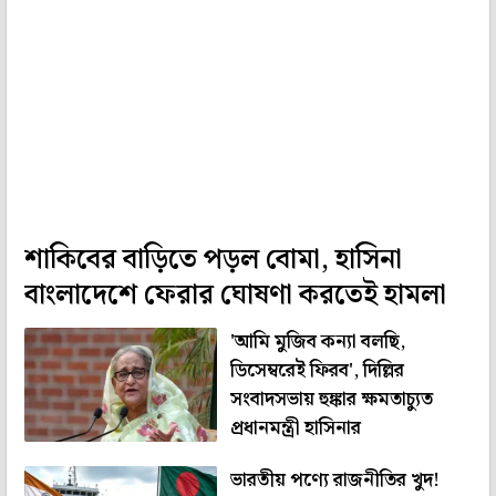
শাকিবের বাড়িতে পড়ল বোমা, হাসিনা
বাংলাদেশে ফেরার ঘোষণা করতেই হামলা
'আমি মুজিব কন্যা বলছি,
ডিসেম্বরেই ফিরব', দিল্লির
সংবাদসভায় হুঙ্কার ক্ষমতাচ্যুত
প্রধানমন্ত্রী হাসিনার
ভারতীয় পণ্যে রাজনীতির খুদ!