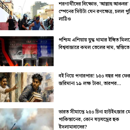
শরণার্থীদের বিক্ষোভ, 'আল্লাহু আকবর' 
স্পেনের সিউটা যেন রণক্ষেত্র, চলল প
লাঠিও
পশ্চিম এশিয়ায় যুদ্ধ থামার ইঙ্গিত মিল
বিশ্ববাজারে কমল তেলের দাম, স্বস্তিত
বই নিয়ে পগারপার! ১৫০ বছর পর ফে
জরিমানা ১৯ লক্ষ টাকা, তারপর...
ভারত সীমান্তে ২৫০ চিনা হাউইৎজার 
পাকিস্তানের, কোন ষড়যন্ত্রের ছক
ইসলামাবাদের?