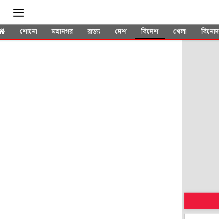
শোনো
মহানগর
রাজ্য
দেশ
বিদেশ
খেলা
বিনো