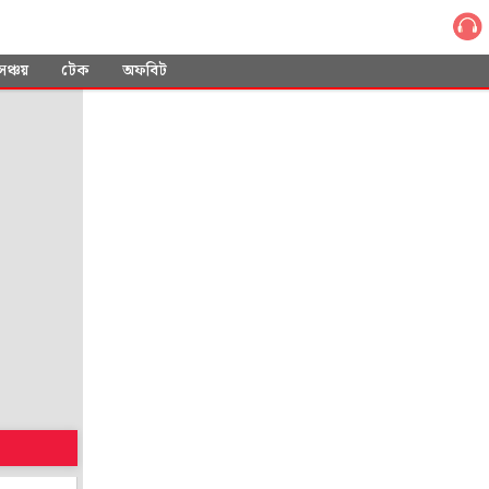
সঞ্চয়
টেক
অফবিট