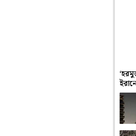
‘হরমু
ইরানে