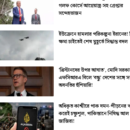
গলফ কোর্সে আগ্নেয়াস্ত্র-সহ গ্রেপ্তার
সন্দেহভাজন
ইউক্রেনে হামলার পরিকল্পনা ইরানের!
ক্ষমা চাইতেই শেষ মুহূর্তে সিদ্ধান্ত বদল
'খ্রিস্টানদের উপর আঘাত', মোদি সরক
এফসিআরএ বিলে 'বন্ধু' দেশের সঙ্গে সম
অবনতির হুঁশিয়ারি!
অধিকৃত কাশ্মীরে পাক দমন-পীড়নের 
করেই চক্ষুশূল, পাকিস্তানে নিষিদ্ধ আল
জাজিরা!