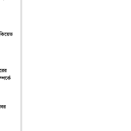
 কিয়েভ
ারের
্পর্কে
খবর