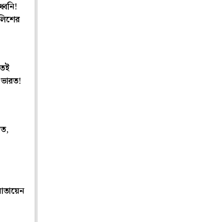
ধ্বনি!
ুলিশের
তেই
ে ভারত!
রত,
মোতায়েন