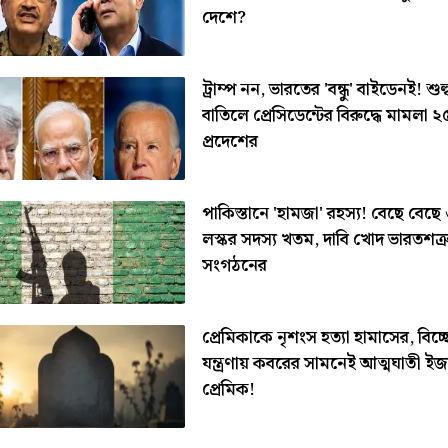
দেশে?
ট্রাম্প নন, ভারতের 'বন্ধু' বাইডেনই! শুল্
বাতিলে প্রেসিডেন্টের বিরুদ্ধে মামলা ২৫
প্রদেশের
পাকিস্তানে 'হামজা' রহস্য! বেছে বেছে
লস্কর সদস্য খতম, দাবি খোদ ভারতশত্রু
সংগঠনের
প্রেমিকাকে নৃশংস হত্যা হামাসের, বিচ্ছ
যন্ত্রণায় কবরের সামনেই আত্মঘাতী ই
প্রেমিক!